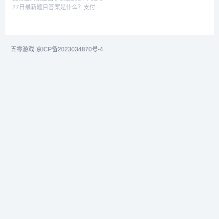
看看吧...
27日最新题目答案是什么？支付宝
蚂蚁庄园完成每日最新的题目可以
获得180g饲料。我们可以用饲料喂
养小鸡。那么蚂蚁庄园11月27日的
答案是什么呢？小编已经帮大家整
五零游戏
京ICP备2023034870号-4
理好...