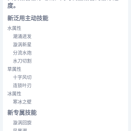
度。
新泛用主动技能
水属性
潮涌迸发
漩涡新星
分流水炮
水刀切割
草属性
十字风切
连锁叶刃
冰属性
寒冰之壁
新专属技能
漩涡回旋
风暴潮