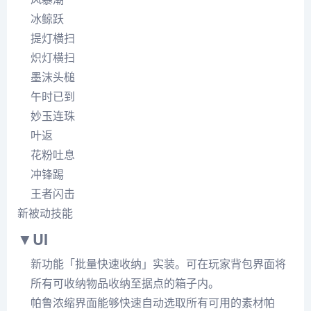
冰鲸跃
提灯横扫
炽灯横扫
墨沫头槌
午时已到
妙玉连珠
叶返
花粉吐息
冲锋踢
王者闪击
新被动技能
▼UI
新功能「批量快速收纳」实装。可在玩家背包界面将
所有可收纳物品收纳至据点的箱子内。
帕鲁浓缩界面能够快速自动选取所有可用的素材帕