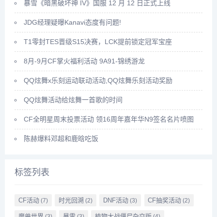
暴雪《暗黑破坏神 IV》国服 12 月 12 日正式上线
JDG经理疑曝Kanavi态度有问题!
T1零封TES晋级S15决赛，LCK提前锁定冠军宝座
8月-9月CF掌火福利活动 9A91-锦绣游龙
QQ炫舞x乐刻运动联动活动,QQ炫舞乐刻活动奖励
QQ炫舞活动给炫舞一首歌的时间
CF全明星周末投票活动 领16周年嘉年华N9签名名片喷图
陈赫爆料邓超和鹿晗吃饭
标签列表
CF活动
时光回溯
DNF活动
CF抽奖活动
(7)
(2)
(3)
(2)
魔兽世界
暴雪
植物大战僵尸杂交版
(3)
(3)
(4)