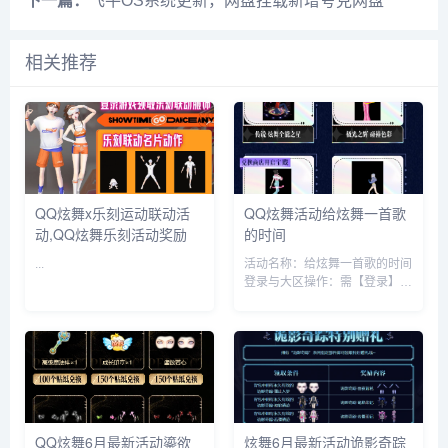
下一篇：
飞牛OS系统更新，网盘挂载新增夸克网盘
相关推荐
QQ炫舞x乐刻运动联动活
QQ炫舞活动给炫舞一首歌
动,QQ炫舞乐刻活动奖励
的时间
...
活动名称：给炫舞一首歌的时间
登录与大区操作：需【登录】，
登录后可进行【绑定大区 】以
及【注销】操作。 活动时间：
2025 年 6 月 24 日 - 2025 年 8
月 7 日 活动内容...
QQ炫舞6月最新活动鎏欲
炫舞6月最新活动诡影奇踪