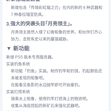
新增包含「传琦彩虹猫之刃」在内的新的 6 种武器和
7 种泰拉瑞亚防具。
3.强大的突袭头目｢月亮领主｣。
月亮领主居然入侵了幻兽帕鲁的世界。和伙伴们齐心
协力，击败有史以来的蕞强威胁。
▼ 新功能
新增 PS5 版本专用服务器。
实装钓鱼系统
新功能「钓鱼」实装。制作钓竿和钓饵，钓起那些还
未被发现的帕鲁吧。
在能看见鱼影的水边抛竿即可开始垂钓。
实装打捞系统
骑乘水上帕鲁，使用钓竿打捞海上的物资吧。
收集从海底捞起的新矿石来强化武器吧。