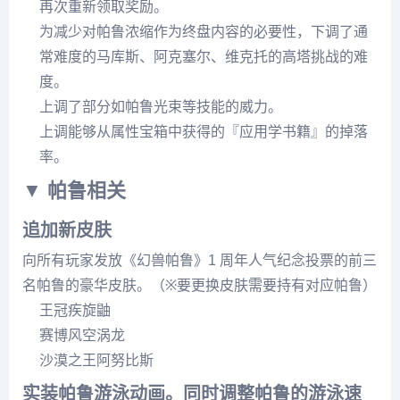
再次重新领取奖励。
为减少对帕鲁浓缩作为终盘内容的必要性，下调了通
常难度的马库斯、阿克塞尔、维克托的高塔挑战的难
度。
上调了部分如帕鲁光束等技能的威力。
上调能够从属性宝箱中获得的『应用学书籍』的掉落
率。
▼ 帕鲁相关
追加新皮肤
向所有玩家发放《幻兽帕鲁》1 周年人气纪念投票的前三
名帕鲁的豪华皮肤。（※要更换皮肤需要持有对应帕鲁）
王冠疾旋鼬
赛博风空涡龙
沙漠之王阿努比斯
实装帕鲁游泳动画。同时调整帕鲁的游泳速