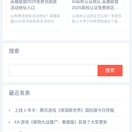
英雄联盟2025免费领皮肤
lol高校认证转区,英雄联盟
活动地址入口
2025高校认证免费转区操
作方法介绍
lol免费领皮肤活动地址？英雄联
lol高校认证转区怎么转？有很多
盟2025年开始有很多活动可以
刚上大学小伙伴想知道这个高校
免费领取皮肤，一般都是必得未
认证活动怎么转区，下面游侠网
拥有皮肤，下面小编就给大家带
小编就给大家带来2025英雄联
来2025英雄联盟免费领皮肤活
盟高校认证免费转区操作方法介
动地址入口，一起来看看吧。...
绍，一起来看看吧。...
搜索
Search
最近发表
上线 1 年半：腾讯游戏《塔瑞斯世界》国际服今日停服
EA 游戏《植物大战僵尸：重植版》获首个大型更新