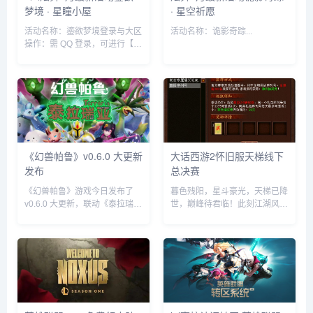
梦境 · 星瞳小屋
· 星空祈愿
活动名称：鎏欲梦境登录与大区
活动名称：诡影奇踪...
操作：需 QQ 登录，可进行【绑
定大区】与【注销】操作。抽奖
规则每投入 1Q 币可获得 1 个音
符输入器且赠送 1 次抽奖机
会。...
《幻兽帕鲁》v0.6.0 大更新
大话西游2怀旧服天梯线下
发布
总决赛
《幻兽帕鲁》游戏今日发布了
暮色残阳，星斗豪光，天梯已降
v0.6.0 大更新，联动《泰拉瑞
世，巅峰待君临！此刻江湖风云
亚》，并新增钓鱼、打捞、信赖
激荡，三界侠士身纵烈马手执长
度、任务等系统。...
枪，只待号角鸣响的一刻，就要
齐赴这座荣耀争锋场！ 2025天
梯巅峰战年度总决赛线下赛将
至，...