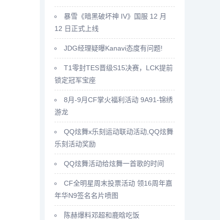
暴雪《暗黑破坏神 IV》国服 12 月
12 日正式上线
JDG经理疑曝Kanavi态度有问题!
T1零封TES晋级S15决赛，LCK提前
锁定冠军宝座
8月-9月CF掌火福利活动 9A91-锦绣
游龙
QQ炫舞x乐刻运动联动活动,QQ炫舞
乐刻活动奖励
QQ炫舞活动给炫舞一首歌的时间
CF全明星周末投票活动 领16周年嘉
年华N9签名名片喷图
陈赫爆料邓超和鹿晗吃饭