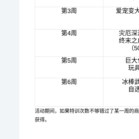
第3周
爱宠变
第4周
灾厄深
终末之
（5
第5周
巨大
玩
第6周
冰棒
自
活动期间，如果特训次数不够错过了某一周的商
获得。