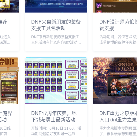
推荐
DNF来自新朋友的装备
DNF设计师劳伦
支援工具包活动
赞支援
游戏进入
DNF来自新朋友的装备支援工
活动期间，各位冒险家
深渊
具包活动有什么内容呢?活动期
成劳伦博的各种任务就
了，有
间将上线两个道具：协战师的
得支援奖励！其中每份
职业刷
急救工具包、奇美拉的非线性
会附加一份协战师/奇
大家带
实验工具包，两个道具分别售
奖励哦！...
猛龙顺风
价2000点券，接下来就带来具
斩!3
体的介绍说明哦。...
士魔界
DNF17周年庆典，地
DNF重力之泉版
活动
下城与勇士最新活动
入口,dnf重力之
专题入口地址介
26日维
开始时间：6月16日 11:00，活
重力之泉版本专题页面
前...
动期间邀请好友即可一起瓜分
了，很多玩家想知道重