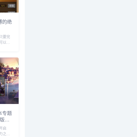
博的绝
只要完
可以获
奖励都
美拉专用
本专题
泉版本
绍
开启
力之泉