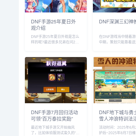
DNF手游25年夏日外
DNF深渊三幻神
观介绍
DNF手游25年夏日外观是怎么
在DNF游戏当中随着
样的呢?最近很多兄弟在问25
中期，策划只能靠着送
年夏日礼包的消息，有玩家提
票，保证一定的在线率
前拆包了夏日套各职业的角色
很多玩家比较关注什么
立绘图，下面就给大家带来具
图比较快呢，下面就给
体的说明哦!按照惯例说，夏日
来具体盘点!(1 剑魂：
礼包将于7月份上架，主打时
斩。点开背包，猛龙光头
装、勋章、...
分钟解决一...
DNF手游7月回归活动
DNF地下城与勇
可领“百万泰拉奖励”
雪人冲浪特训法
最近地下城手游又开始抽风
活动时间：2025年6月
了，比如体验服测试蛮久的“魔
护后~2025年8月7日维护