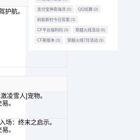
支付宝神奇海洋
QQ炫舞
(5)
(3)
驾护航。
蚂蚁新村今日答案
(3)
CF平台福利码
穿越火线活动
(3)
(6)
CF新版本
穿越火线7月活动
(3)
(3)
冰激凌雪人]宠物。
交易。
渊入场：终末之启示。
交易。