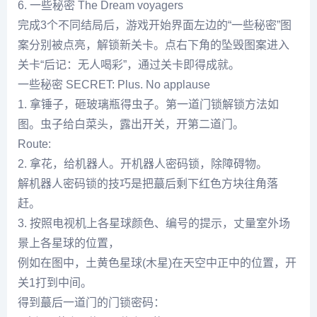
6. 一些秘密 The Dream voyagers
完成3个不同结局后，游戏开始界面左边的“一些秘密”图
案分别被点亮，解锁新关卡。点右下角的坠毁图案进入
关卡“后记：无人喝彩”，通过关卡即得成就。
一些秘密 SECRET: Plus. No applause
1. 拿锤子，砸玻璃瓶得虫子。第一道门锁解锁方法如
图。虫子给白菜头，露出开关，开第二道门。
Route:
2. 拿花，给机器人。开机器人密码锁，除障碍物。
解机器人密码锁的技巧是把蕞后剩下红色方块往角落
赶。
3. 按照电视机上各星球颜色、编号的提示，丈量室外场
景上各星球的位置，
例如在图中，土黄色星球(木星)在天空中正中的位置，开
关1打到中间。
得到蕞后一道门的门锁密码：