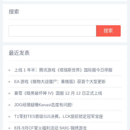
得升级经验。比如我们可以领取
现了3：药田一共会出产多种灵
悬赏任务，完成这些任务后，就
药，太玄果就尖其中，将凡人和
搜索
可以...
药...
Search
最近发表
上线 1 年半：腾讯游戏《塔瑞斯世界》国际服今日停服
EA 游戏《植物大战僵尸：重植版》获首个大型更新
暴雪《暗黑破坏神 IV》国服 12 月 12 日正式上线
JDG经理疑曝Kanavi态度有问题!
T1零封TES晋级S15决赛，LCK提前锁定冠军宝座
8月-9月CF掌火福利活动 9A91-锦绣游龙