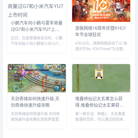
SSD）的识别等。飞牛 f...
题套餐，并把独家定制的迷你赛
车带回家。...
小鹏汽车何小鹏与雷军商量
游族网络16周年庆暨616少
过G7和小米汽车YU7上市
年节全球狂欢
时间
近日，在接受媒体采访时，小鹏
6月16日，游族网络启动了以“自
汽车创始人何小鹏就小米YU7的
游光芒Be YOUTHself”为主题的
市场表现发表了自己的看法。何
16周年庆暨616少年节，不仅面
小鹏透露，他与小米创始人雷军
向全球游族员工举办为期一周的
就小鹏G7和小米YU7的上市时
狂欢嘉年华，更集结了旗下产品
间进行了多次深入讨论。在交流
为全球玩家带来了庆生版本更新
过程中，何小鹏对小米YU7的...
及包含616...
天剑奇缘如何快速升级,天
堆叠修仙记太玄果怎么获
剑奇缘快速升级攻略
得,堆叠修仙记太玄果获得
方法
天剑奇缘如何快速升级 天剑奇
第一种方法：种植1：太玄果是
缘快速升级攻略在游戏界面里，
普通的灵药，可以通过药田来种
点击上方的玩法按钮。在玩法界
植，先建一个药田，它需要1个
面里，就可以看到快速升级的办
息壤2个神木1个玄石和1个村民
法，主要就是靠副本和任务来获
2：时间进度条一满，药田就出