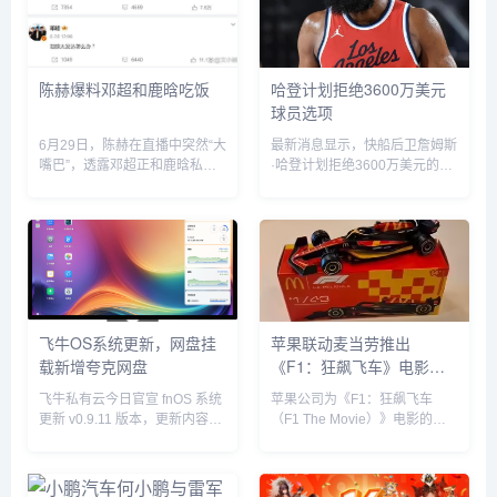
陈赫爆料邓超和鹿晗吃饭
哈登计划拒绝3600万美元
球员选项
6月29日，陈赫在直播中突然“大
最新消息显示，快船后卫詹姆斯
嘴巴”，透露邓超正和鹿晗私下
·哈登计划拒绝3600万美元的球
聚餐，他表示“今晚邓超和鹿晗
员选项并成为完全自由球员。...
去吃饭了，如果不是自己要直播
自己也去吃饭了”。没想到，当
天邓超就在微博发文回应：“反
正就是在一起呗”，配文简短却...
飞牛OS系统更新，网盘挂
苹果联动麦当劳推出
载新增夸克网盘
《F1：狂飙飞车》电影套
餐
飞牛私有云今日官宣 fnOS 系统
苹果公司为《F1：狂飙飞车
更新 v0.9.11 版本，更新内容包
（F1 The Movie）》电影的全
括网盘挂载新增夸克网盘、硬盘
球上映倾尽全力，在部分拉丁美
休眠设置中新增“唤醒偏好”设
洲国家，苹果与麦当劳开展了趣
置、优化硬盘类型（HDD、
味合作，粉丝们可以购买 F1 主