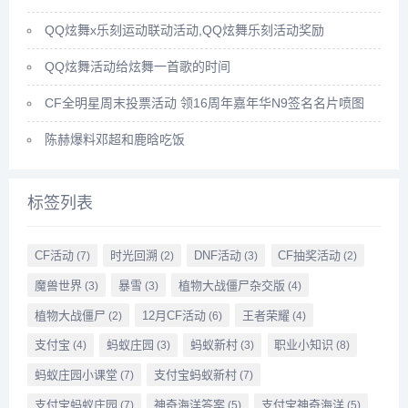
QQ炫舞x乐刻运动联动活动,QQ炫舞乐刻活动奖励
QQ炫舞活动给炫舞一首歌的时间
CF全明星周末投票活动 领16周年嘉年华N9签名名片喷图
陈赫爆料邓超和鹿晗吃饭
标签列表
CF活动
时光回溯
DNF活动
CF抽奖活动
(7)
(2)
(3)
(2)
魔兽世界
暴雪
植物大战僵尸杂交版
(3)
(3)
(4)
植物大战僵尸
12月CF活动
王者荣耀
(2)
(6)
(4)
支付宝
蚂蚁庄园
蚂蚁新村
职业小知识
(4)
(3)
(3)
(8)
蚂蚁庄园小课堂
支付宝蚂蚁新村
(7)
(7)
支付宝蚂蚁庄园
神奇海洋答案
支付宝神奇海洋
(7)
(5)
(5)