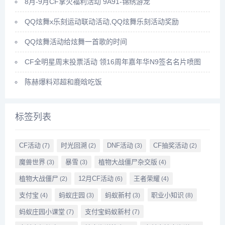
8月-9月CF掌火福利活动 9A91-锦绣游龙
QQ炫舞x乐刻运动联动活动,QQ炫舞乐刻活动奖励
QQ炫舞活动给炫舞一首歌的时间
CF全明星周末投票活动 领16周年嘉年华N9签名名片喷图
陈赫爆料邓超和鹿晗吃饭
标签列表
CF活动
时光回溯
DNF活动
CF抽奖活动
(7)
(2)
(3)
(2)
魔兽世界
暴雪
植物大战僵尸杂交版
(3)
(3)
(4)
植物大战僵尸
12月CF活动
王者荣耀
(2)
(6)
(4)
支付宝
蚂蚁庄园
蚂蚁新村
职业小知识
(4)
(3)
(3)
(8)
蚂蚁庄园小课堂
支付宝蚂蚁新村
(7)
(7)