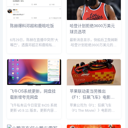
陈赫爆料邓超和鹿晗吃饭
哈登计划拒绝3600万美元
球员选项
6月29日，陈赫在直播中突然“大
最新消息显示，快船后卫詹姆斯
嘴巴”，透露邓超正和鹿晗私下
·哈登计划拒绝3600万美元的球
聚餐，他表示“今晚邓超和鹿晗
员选项并成为完全自由球员。...
去吃饭了，如果不是自己要直播
自己也去吃饭了”。没想到，当
天邓超就在微博发文回应：“反
正就是在一起呗”，配文简短却...
飞牛OS系统更新，网盘挂
苹果联动麦当劳推出
载新增夸克网盘
《F1：狂飙飞车》电影套
餐
飞牛私有云今日官宣 fnOS 系统
苹果公司为《F1：狂飙飞车
更新 v0.9.11 版本，更新内容包
（F1 The Movie）》电影的全
括网盘挂载新增夸克网盘、硬盘
球上映倾尽全力，在部分拉丁美
休眠设置中新增“唤醒偏好”设
洲国家，苹果与麦当劳开展了趣
置、优化硬盘类型（HDD、
味合作，粉丝们可以购买 F1 主