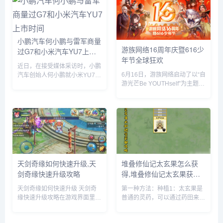
SSD）的识别等。飞牛 f...
题套餐，并把独家定制的迷你赛
车带回家。...
小鹏汽车何小鹏与雷军商量
游族网络16周年庆暨616少
过G7和小米汽车YU7上市
年节全球狂欢
时间
近日，在接受媒体采访时，小鹏
6月16日，游族网络启动了以“自
汽车创始人何小鹏就小米YU7的
游光芒Be YOUTHself”为主题的
市场表现发表了自己的看法。何
16周年庆暨616少年节，不仅面
小鹏透露，他与小米创始人雷军
向全球游族员工举办为期一周的
就小鹏G7和小米YU7的上市时
狂欢嘉年华，更集结了旗下产品
间进行了多次深入讨论。在交流
为全球玩家带来了庆生版本更新
过程中，何小鹏对小米YU7的...
及包含616...
天剑奇缘如何快速升级,天
堆叠修仙记太玄果怎么获
剑奇缘快速升级攻略
得,堆叠修仙记太玄果获得
方法
天剑奇缘如何快速升级 天剑奇
第一种方法：种植1：太玄果是
缘快速升级攻略在游戏界面里，
普通的灵药，可以通过药田来种
点击上方的玩法按钮。在玩法界
植，先建一个药田，它需要1个
面里，就可以看到快速升级的办
息壤2个神木1个玄石和1个村民