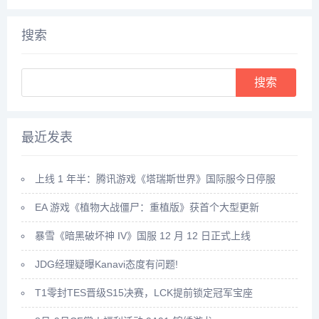
法，主要就是靠副本和任务来获
2：时间进度条一满，药田就出
得升级经验。比如我们可以领取
现了3：药田一共会出产多种灵
悬赏任务，完成这些任务后，就
药，太玄果就尖其中，将凡人和
搜索
可以...
药...
Search
最近发表
上线 1 年半：腾讯游戏《塔瑞斯世界》国际服今日停服
EA 游戏《植物大战僵尸：重植版》获首个大型更新
暴雪《暗黑破坏神 IV》国服 12 月 12 日正式上线
JDG经理疑曝Kanavi态度有问题!
T1零封TES晋级S15决赛，LCK提前锁定冠军宝座