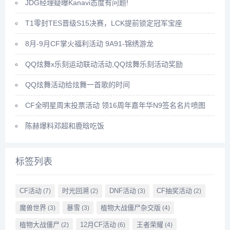
JDG经理疑曝Kanavi态度有问题!
T1零封TES晋级S15决赛，LCK提前锁定冠军宝座
8月-9月CF掌火福利活动 9A91-锦绣游龙
QQ炫舞x乐刻运动联动活动,QQ炫舞乐刻活动奖励
QQ炫舞活动给炫舞一首歌的时间
CF全明星周末投票活动 领16周年嘉年华N9签名名片喷图
陈赫爆料邓超和鹿晗吃饭
标签列表
CF活动
时光回溯
DNF活动
CF抽奖活动
(7)
(2)
(3)
(2)
魔兽世界
暴雪
植物大战僵尸杂交版
(3)
(3)
(4)
植物大战僵尸
12月CF活动
王者荣耀
(2)
(6)
(4)