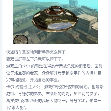
侠盗猎车圣安地列斯手游怎么蹲下
要双击屏幕左下角就可以蹲下了。
游戏主角卡尔·约翰逊在得悉母亲被杀死的消息后，回到
位于洛圣都的老家，渐渐解开母亲被杀事件的内情并复
兴帮档陆派、开拓自己的事业。
卡尔·约翰逊:主人公，游戏中玩家所控制的角色。他是斯
威特、肯德尔的弟弟，布莱恩的哥哥，贝弗莉的次子，
葛罗夫街家族帮派的高层人物之一，绰号"CJ"，也是一
名"杀人犯"。