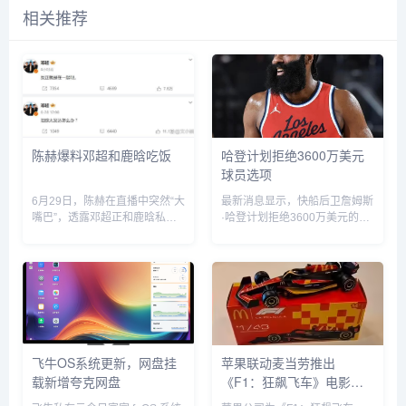
相关推荐
陈赫爆料邓超和鹿晗吃饭
哈登计划拒绝3600万美元
球员选项
6月29日，陈赫在直播中突然“大
最新消息显示，快船后卫詹姆斯
嘴巴”，透露邓超正和鹿晗私下
·哈登计划拒绝3600万美元的球
聚餐，他表示“今晚邓超和鹿晗
员选项并成为完全自由球员。...
去吃饭了，如果不是自己要直播
自己也去吃饭了”。没想到，当
天邓超就在微博发文回应：“反
正就是在一起呗”，配文简短却...
飞牛OS系统更新，网盘挂
苹果联动麦当劳推出
载新增夸克网盘
《F1：狂飙飞车》电影套
餐