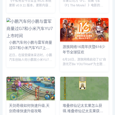
飞牛私有云今日官宣 fnOS 系统
苹果公司为《F1：狂飙飞车
更新 v0.9.11 版本，更新内容包
（F1 The Movie）》电影的全
括网盘挂载新增夸克网盘、硬盘
球上映倾尽全力，在部分拉丁美
休眠设置中新增“唤醒偏好”设
洲国家，苹果与麦当劳开展了趣
置、优化硬盘类型（HDD、
味合作，粉丝们可以购买 F1 主
SSD）的识别等。飞牛 f...
题套餐，并把独家定制的迷你赛
车带回家。...
小鹏汽车何小鹏与雷军商量
游族网络16周年庆暨616少
过G7和小米汽车YU7上市
年节全球狂欢
时间
近日，在接受媒体采访时，小鹏
6月16日，游族网络启动了以“自
汽车创始人何小鹏就小米YU7的
游光芒Be YOUTHself”为主题的
市场表现发表了自己的看法。何
16周年庆暨616少年节，不仅面
小鹏透露，他与小米创始人雷军
向全球游族员工举办为期一周的
就小鹏G7和小米YU7的上市时
狂欢嘉年华，更集结了旗下产品
间进行了多次深入讨论。在交流
为全球玩家带来了庆生版本更新
过程中，何小鹏对小米YU7的...
及包含616...
天剑奇缘如何快速升级,天
堆叠修仙记太玄果怎么获
剑奇缘快速升级攻略
得,堆叠修仙记太玄果获得