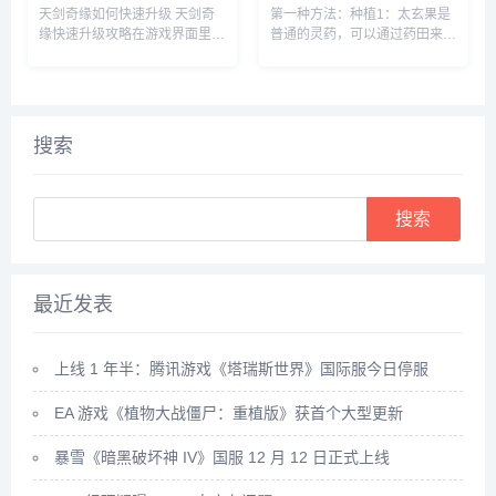
方法
天剑奇缘如何快速升级 天剑奇
第一种方法：种植1：太玄果是
缘快速升级攻略在游戏界面里，
普通的灵药，可以通过药田来种
点击上方的玩法按钮。在玩法界
植，先建一个药田，它需要1个
面里，就可以看到快速升级的办
息壤2个神木1个玄石和1个村民
法，主要就是靠副本和任务来获
2：时间进度条一满，药田就出
得升级经验。比如我们可以领取
现了3：药田一共会出产多种灵
悬赏任务，完成这些任务后，就
药，太玄果就尖其中，将凡人和
搜索
可以...
药...
Search
最近发表
上线 1 年半：腾讯游戏《塔瑞斯世界》国际服今日停服
EA 游戏《植物大战僵尸：重植版》获首个大型更新
暴雪《暗黑破坏神 IV》国服 12 月 12 日正式上线