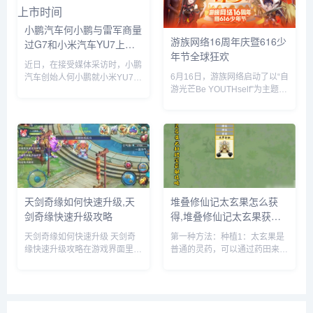
小鹏汽车何小鹏与雷军商量
游族网络16周年庆暨616少
过G7和小米汽车YU7上市
年节全球狂欢
时间
近日，在接受媒体采访时，小鹏
6月16日，游族网络启动了以“自
汽车创始人何小鹏就小米YU7的
游光芒Be YOUTHself”为主题的
市场表现发表了自己的看法。何
16周年庆暨616少年节，不仅面
小鹏透露，他与小米创始人雷军
向全球游族员工举办为期一周的
就小鹏G7和小米YU7的上市时
狂欢嘉年华，更集结了旗下产品
间进行了多次深入讨论。在交流
为全球玩家带来了庆生版本更新
过程中，何小鹏对小米YU7的...
及包含616...
天剑奇缘如何快速升级,天
堆叠修仙记太玄果怎么获
剑奇缘快速升级攻略
得,堆叠修仙记太玄果获得
方法
天剑奇缘如何快速升级 天剑奇
第一种方法：种植1：太玄果是
缘快速升级攻略在游戏界面里，
普通的灵药，可以通过药田来种
点击上方的玩法按钮。在玩法界
植，先建一个药田，它需要1个
面里，就可以看到快速升级的办
息壤2个神木1个玄石和1个村民
法，主要就是靠副本和任务来获
2：时间进度条一满，药田就出
得升级经验。比如我们可以领取
现了3：药田一共会出产多种灵
悬赏任务，完成这些任务后，就
药，太玄果就尖其中，将凡人和