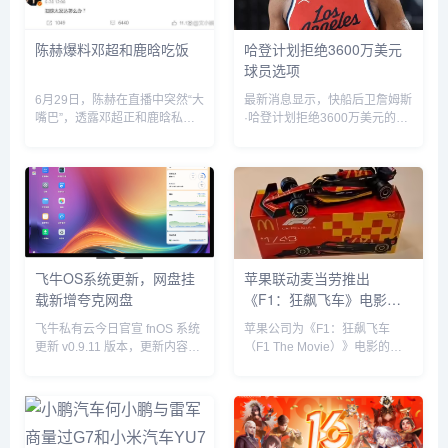
陈赫爆料邓超和鹿晗吃饭
哈登计划拒绝3600万美元
球员选项
6月29日，陈赫在直播中突然“大
最新消息显示，快船后卫詹姆斯
嘴巴”，透露邓超正和鹿晗私下
·哈登计划拒绝3600万美元的球
聚餐，他表示“今晚邓超和鹿晗
员选项并成为完全自由球员。...
去吃饭了，如果不是自己要直播
自己也去吃饭了”。没想到，当
天邓超就在微博发文回应：“反
正就是在一起呗”，配文简短却...
飞牛OS系统更新，网盘挂
苹果联动麦当劳推出
载新增夸克网盘
《F1：狂飙飞车》电影套
餐
飞牛私有云今日官宣 fnOS 系统
苹果公司为《F1：狂飙飞车
更新 v0.9.11 版本，更新内容包
（F1 The Movie）》电影的全
括网盘挂载新增夸克网盘、硬盘
球上映倾尽全力，在部分拉丁美
休眠设置中新增“唤醒偏好”设
洲国家，苹果与麦当劳开展了趣
置、优化硬盘类型（HDD、
味合作，粉丝们可以购买 F1 主
SSD）的识别等。飞牛 f...
题套餐，并把独家定制的迷你赛
车带回家。...