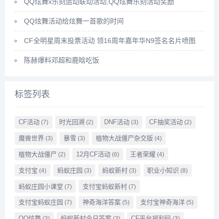
QQ炫舞x乐刻运动联动活动,QQ炫舞乐刻活动奖励
QQ炫舞活动给炫舞一首歌的时间
CF全明星周末投票活动 领16周年嘉年华N9签名名片喷图
陈赫爆料邓超和鹿晗吃饭
标签列表
CF活动
时光回溯
DNF活动
CF抽奖活动
(7)
(2)
(3)
(2)
魔兽世界
暴雪
植物大战僵尸杂交版
(3)
(3)
(4)
植物大战僵尸
12月CF活动
王者荣耀
(2)
(6)
(4)
支付宝
蚂蚁庄园
蚂蚁新村
职业小知识
(4)
(3)
(3)
(8)
蚂蚁庄园小课堂
支付宝蚂蚁新村
(7)
(7)
支付宝蚂蚁庄园
神奇海洋答案
支付宝神奇海洋
(7)
(5)
(5)
QQ炫舞
蚂蚁新村今日答案
CF平台福利码
(3)
(3)
(3)