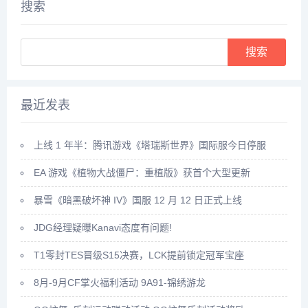
搜索
可以...
药...
Search
最近发表
上线 1 年半：腾讯游戏《塔瑞斯世界》国际服今日停服
EA 游戏《植物大战僵尸：重植版》获首个大型更新
暴雪《暗黑破坏神 IV》国服 12 月 12 日正式上线
JDG经理疑曝Kanavi态度有问题!
T1零封TES晋级S15决赛，LCK提前锁定冠军宝座
8月-9月CF掌火福利活动 9A91-锦绣游龙