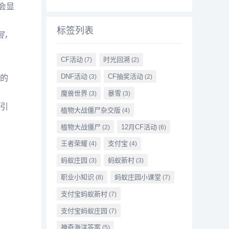
会显
标签列表
层，
CF活动
时光回溯
(7)
(2)
DNF活动
CF抽奖活动
(3)
(2)
的
魔兽世界
暴雪
(3)
(3)
引
植物大战僵尸杂交版
(4)
植物大战僵尸
12月CF活动
(2)
(6)
王者荣耀
支付宝
(4)
(4)
蚂蚁庄园
蚂蚁新村
(3)
(3)
职业小知识
蚂蚁庄园小课堂
(8)
(7)
支付宝蚂蚁新村
(7)
支付宝蚂蚁庄园
(7)
神奇海洋答案
(5)