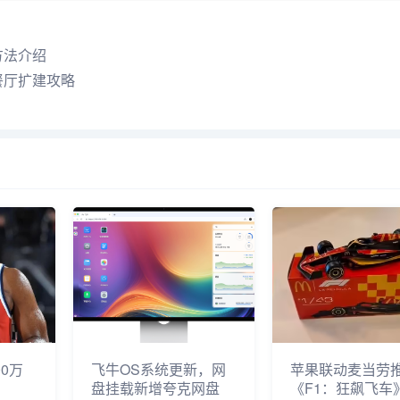
方法介绍
餐厅扩建攻略
0万
飞牛OS系统更新，网
苹果联动麦当劳
盘挂载新增夸克网盘
《F1：狂飙飞车