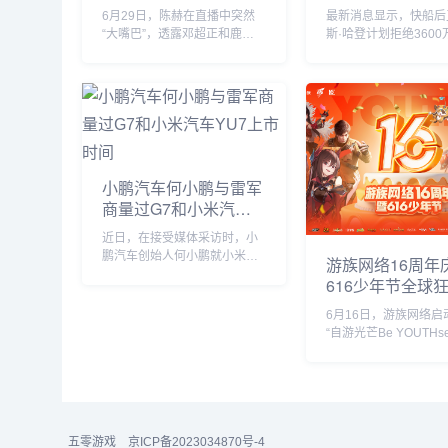
6月29日，陈赫在直播中突然
最新消息显示，快船后
“大嘴巴”，透露邓超正和鹿晗
斯·哈登计划拒绝3600
私下聚餐，他表示“今晚邓超和
的球员选项并成为完全
鹿晗去吃饭了，如果不是自己
员。...
要直播自己也去吃饭了”。没想
到，当天邓超就在微博发文回
应：“反正就是在一起呗”，配
文简短却...
小鹏汽车何小鹏与雷军
商量过G7和小米汽车
YU7上市时间
近日，在接受媒体采访时，小
鹏汽车创始人何小鹏就小米
游族网络16周年
YU7的市场表现发表了自己的
616少年节全球
看法。何小鹏透露，他与小米
创始人雷军就小鹏G7和小米
6月16日，游族网络启
YU7的上市时间进行了多次深
“自游光芒Be YOUTHse
入讨论。在交流过程中，何小
题的16周年庆暨616
鹏对小米YU7的...
不仅面向全球游族员工
期一周的狂欢嘉年华，
了旗下产品为全球玩家
庆生版本更新及包含616.
五零游戏
京ICP备2023034870号-4