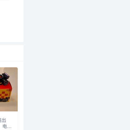
推出
》电影