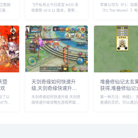
套餐
卫詹姆
飞牛私有云今日官宣 fnOS 系
苹果公司为《F1：狂
万美元
统更新 v0.9.11 版本，更新内
（F1 The Movie）
自由球
容包括网盘挂载新增夸克网
球上映倾尽全力，在部
盘、硬盘休眠设置中新增“唤醒
美洲国家，苹果与麦当
偏好”设置、优化硬盘类型
了趣味合作，粉丝们可
（HDD、SSD）的识别等。飞
F1 主题套餐，并把独
牛 f...
迷你赛车带回家。...
庆暨
天剑奇缘如何快速升
堆叠修仙记太玄
狂欢
级,天剑奇缘快速升级
获得,堆叠修仙记
攻略
果获得方法
动了以
天剑奇缘如何快速升级 天剑奇
第一种方法：种植1：
lf”为主
缘快速升级攻略在游戏界面
普通的灵药，可以通过
少年节，
里，点击上方的玩法按钮。在
种植，先建一个药田，
举办为
玩法界面里，就可以看到快速
个息壤2个神木1个玄石
更集结
升级的办法，主要就是靠副本
村民2：时间进度条一
带来了
和任务来获得升级经验。比如
就出现了3：药田一共
..
我们可以领取悬赏任务，完成
种灵药，太玄果就尖其
这些任务后，就可以...
凡人和药...