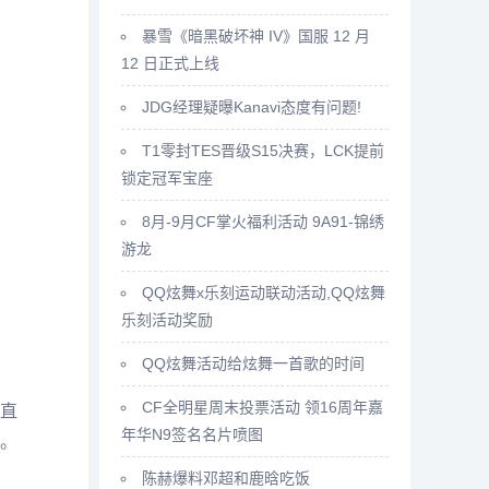
暴雪《暗黑破坏神 IV》国服 12 月
12 日正式上线
JDG经理疑曝Kanavi态度有问题!
T1零封TES晋级S15决赛，LCK提前
锁定冠军宝座
8月-9月CF掌火福利活动 9A91-锦绣
游龙
QQ炫舞x乐刻运动联动活动,QQ炫舞
乐刻活动奖励
QQ炫舞活动给炫舞一首歌的时间
CF全明星周末投票活动 领16周年嘉
直
年华N9签名名片喷图
。
陈赫爆料邓超和鹿晗吃饭