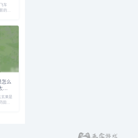
飙飞车
》电影的全
分拉丁
劳开展
以购买
家定制的
果怎么
太玄
太玄果是
药田来
它需要1
和1个
满，药田
会出产多
中，将