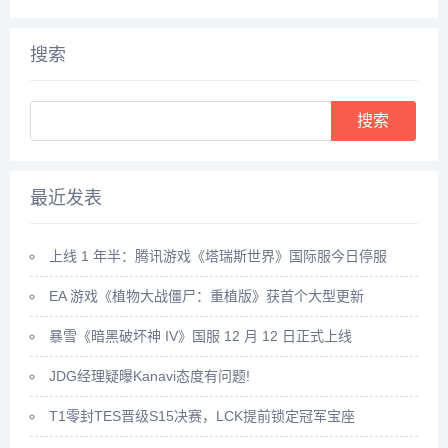
法，主要就是靠副本和任务来获
2：时间进度条一满，药田就出
得升级经验。比如我们可以领取
现了3：药田一共会出产多种灵
悬赏任务，完成这些任务后，就
药，太玄果就尖其中，将凡人和
搜索
可以...
药...
Search
最近发表
上线 1 年半：腾讯游戏《塔瑞斯世界》国际服今日停服
EA 游戏《植物大战僵尸：重植版》获首个大型更新
暴雪《暗黑破坏神 IV》国服 12 月 12 日正式上线
JDG经理疑曝Kanavi态度有问题!
T1零封TES晋级S15决赛，LCK提前锁定冠军宝座