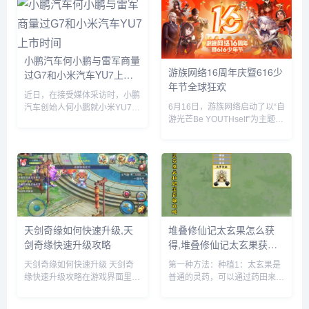
SSD）的识别等。飞牛 f...
题套餐，并把独家定制的迷你赛
车带回家。...
小鹏汽车何小鹏与雷军商量
游族网络16周年庆暨616少
过G7和小米汽车YU7上市
年节全球狂欢
时间
近日，在接受媒体采访时，小鹏
6月16日，游族网络启动了以“自
汽车创始人何小鹏就小米YU7的
游光芒Be YOUTHself”为主题的
市场表现发表了自己的看法。何
16周年庆暨616少年节，不仅面
小鹏透露，他与小米创始人雷军
向全球游族员工举办为期一周的
就小鹏G7和小米YU7的上市时
狂欢嘉年华，更集结了旗下产品
间进行了多次深入讨论。在交流
为全球玩家带来了庆生版本更新
过程中，何小鹏对小米YU7的...
及包含616...
天剑奇缘如何快速升级,天
堆叠修仙记太玄果怎么获
剑奇缘快速升级攻略
得,堆叠修仙记太玄果获得
方法
天剑奇缘如何快速升级 天剑奇
第一种方法：种植1：太玄果是
缘快速升级攻略在游戏界面里，
普通的灵药，可以通过药田来种
点击上方的玩法按钮。在玩法界
植，先建一个药田，它需要1个
面里，就可以看到快速升级的办
息壤2个神木1个玄石和1个村民