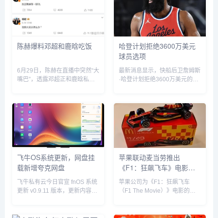
陈赫爆料邓超和鹿晗吃饭
哈登计划拒绝3600万美元
球员选项
6月29日，陈赫在直播中突然“大
最新消息显示，快船后卫詹姆斯
嘴巴”，透露邓超正和鹿晗私下
·哈登计划拒绝3600万美元的球
聚餐，他表示“今晚邓超和鹿晗
员选项并成为完全自由球员。...
去吃饭了，如果不是自己要直播
自己也去吃饭了”。没想到，当
天邓超就在微博发文回应：“反
正就是在一起呗”，配文简短却...
飞牛OS系统更新，网盘挂
苹果联动麦当劳推出
载新增夸克网盘
《F1：狂飙飞车》电影套
餐
飞牛私有云今日官宣 fnOS 系统
苹果公司为《F1：狂飙飞车
更新 v0.9.11 版本，更新内容包
（F1 The Movie）》电影的全
括网盘挂载新增夸克网盘、硬盘
球上映倾尽全力，在部分拉丁美
休眠设置中新增“唤醒偏好”设
洲国家，苹果与麦当劳开展了趣
置、优化硬盘类型（HDD、
味合作，粉丝们可以购买 F1 主