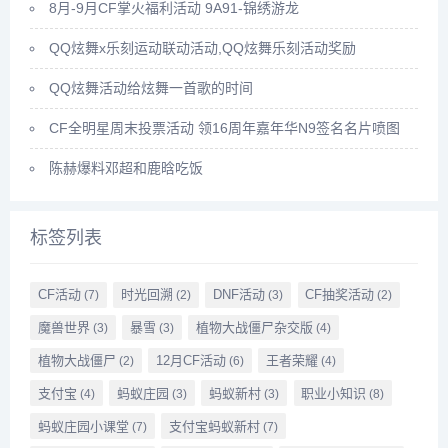
8月-9月CF掌火福利活动 9A91-锦绣游龙
QQ炫舞x乐刻运动联动活动,QQ炫舞乐刻活动奖励
QQ炫舞活动给炫舞一首歌的时间
CF全明星周末投票活动 领16周年嘉年华N9签名名片喷图
陈赫爆料邓超和鹿晗吃饭
标签列表
CF活动
时光回溯
DNF活动
CF抽奖活动
(7)
(2)
(3)
(2)
魔兽世界
暴雪
植物大战僵尸杂交版
(3)
(3)
(4)
植物大战僵尸
12月CF活动
王者荣耀
(2)
(6)
(4)
支付宝
蚂蚁庄园
蚂蚁新村
职业小知识
(4)
(3)
(3)
(8)
蚂蚁庄园小课堂
支付宝蚂蚁新村
(7)
(7)