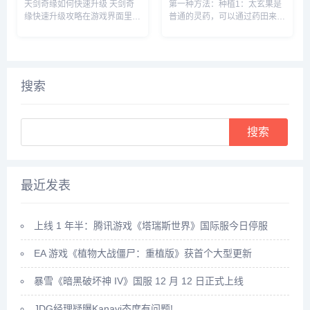
天剑奇缘如何快速升级 天剑奇
第一种方法：种植1：太玄果是
缘快速升级攻略在游戏界面里，
普通的灵药，可以通过药田来种
点击上方的玩法按钮。在玩法界
植，先建一个药田，它需要1个
面里，就可以看到快速升级的办
息壤2个神木1个玄石和1个村民
法，主要就是靠副本和任务来获
2：时间进度条一满，药田就出
得升级经验。比如我们可以领取
现了3：药田一共会出产多种灵
悬赏任务，完成这些任务后，就
药，太玄果就尖其中，将凡人和
搜索
可以...
药...
Search
最近发表
上线 1 年半：腾讯游戏《塔瑞斯世界》国际服今日停服
EA 游戏《植物大战僵尸：重植版》获首个大型更新
暴雪《暗黑破坏神 IV》国服 12 月 12 日正式上线
JDG经理疑曝Kanavi态度有问题!