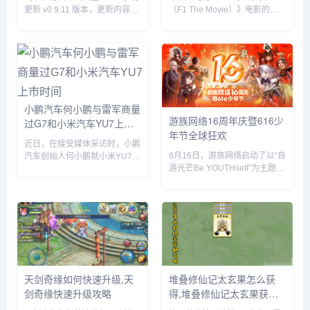
更新 v0.9.11 版本，更新内容包
（F1 The Movie）》电影的全
括网盘挂载新增夸克网盘、硬盘
球上映倾尽全力，在部分拉丁美
休眠设置中新增“唤醒偏好”设
洲国家，苹果与麦当劳开展了趣
置、优化硬盘类型（HDD、
味合作，粉丝们可以购买 F1 主
SSD）的识别等。飞牛 f...
题套餐，并把独家定制的迷你赛
车带回家。...
小鹏汽车何小鹏与雷军商量
游族网络16周年庆暨616少
过G7和小米汽车YU7上市
年节全球狂欢
时间
近日，在接受媒体采访时，小鹏
6月16日，游族网络启动了以“自
汽车创始人何小鹏就小米YU7的
游光芒Be YOUTHself”为主题的
市场表现发表了自己的看法。何
16周年庆暨616少年节，不仅面
小鹏透露，他与小米创始人雷军
向全球游族员工举办为期一周的
就小鹏G7和小米YU7的上市时
狂欢嘉年华，更集结了旗下产品
间进行了多次深入讨论。在交流
为全球玩家带来了庆生版本更新
过程中，何小鹏对小米YU7的...
及包含616...
天剑奇缘如何快速升级,天
堆叠修仙记太玄果怎么获
剑奇缘快速升级攻略
得,堆叠修仙记太玄果获得
方法