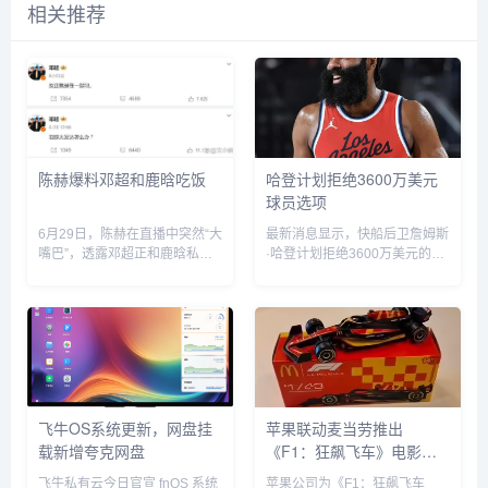
相关推荐
陈赫爆料邓超和鹿晗吃饭
哈登计划拒绝3600万美元
球员选项
6月29日，陈赫在直播中突然“大
最新消息显示，快船后卫詹姆斯
嘴巴”，透露邓超正和鹿晗私下
·哈登计划拒绝3600万美元的球
聚餐，他表示“今晚邓超和鹿晗
员选项并成为完全自由球员。...
去吃饭了，如果不是自己要直播
自己也去吃饭了”。没想到，当
天邓超就在微博发文回应：“反
正就是在一起呗”，配文简短却...
飞牛OS系统更新，网盘挂
苹果联动麦当劳推出
载新增夸克网盘
《F1：狂飙飞车》电影套
餐
飞牛私有云今日官宣 fnOS 系统
苹果公司为《F1：狂飙飞车