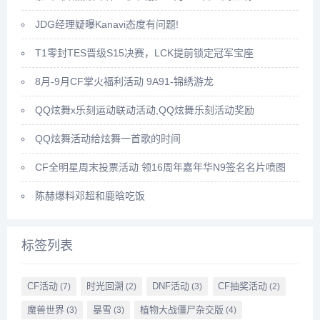
JDG经理疑曝Kanavi态度有问题!
T1零封TES晋级S15决赛，LCK提前锁定冠军宝座
8月-9月CF掌火福利活动 9A91-锦绣游龙
QQ炫舞x乐刻运动联动活动,QQ炫舞乐刻活动奖励
QQ炫舞活动给炫舞一首歌的时间
CF全明星周末投票活动 领16周年嘉年华N9签名名片喷图
陈赫爆料邓超和鹿晗吃饭
标签列表
CF活动
时光回溯
DNF活动
CF抽奖活动
(7)
(2)
(3)
(2)
魔兽世界
暴雪
植物大战僵尸杂交版
(3)
(3)
(4)