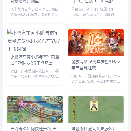
载新增夸克网盘
《F1：狂飙飞车》电影套
餐
飞牛私有云今日官宣 fnOS 系统
苹果公司为《F1：狂飙飞车
更新 v0.9.11 版本，更新内容包
（F1 The Movie）》电影的全
括网盘挂载新增夸克网盘、硬盘
球上映倾尽全力，在部分拉丁美
休眠设置中新增“唤醒偏好”设
洲国家，苹果与麦当劳开展了趣
置、优化硬盘类型（HDD、
味合作，粉丝们可以购买 F1 主
SSD）的识别等。飞牛 f...
题套餐，并把独家定制的迷你赛
车带回家。...
小鹏汽车何小鹏与雷军商量
游族网络16周年庆暨616少
过G7和小米汽车YU7上市
年节全球狂欢
时间
近日，在接受媒体采访时，小鹏
6月16日，游族网络启动了以“自
汽车创始人何小鹏就小米YU7的
游光芒Be YOUTHself”为主题的
市场表现发表了自己的看法。何
16周年庆暨616少年节，不仅面
小鹏透露，他与小米创始人雷军
向全球游族员工举办为期一周的
就小鹏G7和小米YU7的上市时
狂欢嘉年华，更集结了旗下产品
间进行了多次深入讨论。在交流
为全球玩家带来了庆生版本更新
过程中，何小鹏对小米YU7的...
及包含616...
天剑奇缘如何快速升级,天
堆叠修仙记太玄果怎么获