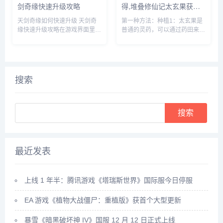
剑奇缘快速升级攻略
得,堆叠修仙记太玄果获得
方法
天剑奇缘如何快速升级 天剑奇
第一种方法：种植1：太玄果是
缘快速升级攻略在游戏界面里，
普通的灵药，可以通过药田来种
点击上方的玩法按钮。在玩法界
植，先建一个药田，它需要1个
面里，就可以看到快速升级的办
息壤2个神木1个玄石和1个村民
法，主要就是靠副本和任务来获
2：时间进度条一满，药田就出
得升级经验。比如我们可以领取
现了3：药田一共会出产多种灵
悬赏任务，完成这些任务后，就
药，太玄果就尖其中，将凡人和
搜索
可以...
药...
Search
最近发表
上线 1 年半：腾讯游戏《塔瑞斯世界》国际服今日停服
EA 游戏《植物大战僵尸：重植版》获首个大型更新
暴雪《暗黑破坏神 IV》国服 12 月 12 日正式上线