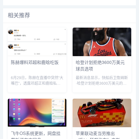
相关推荐
陈赫爆料邓超和鹿晗吃饭
哈登计划拒绝3600万美元
球员选项
6月29日，陈赫在直播中突然“大
最新消息显示，快船后卫詹姆斯
嘴巴”，透露邓超正和鹿晗私下
·哈登计划拒绝3600万美元的球
聚餐，他表示“今晚邓超和鹿晗
员选项并成为完全自由球员。...
去吃饭了，如果不是自己要直播
自己也去吃饭了”。没想到，当
天邓超就在微博发文回应：“反
正就是在一起呗”，配文简短却...
飞牛OS系统更新，网盘挂
苹果联动麦当劳推出