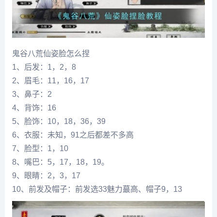
鬼谷八荒仙姿脸怎么捏
1、后发：1，2，8
2、眉毛：11，16，17
3、鼻子：2
4、背饰：16
5、脸饰：10，18，36，39
6、衣服：未知，91之后都差不多高
7、脸型：1，10
8、嘴巴：5，17，18，19。
9、眼睛：2，3，17
10、前发及帽子：前发选33魅力蕞高、帽子9，13