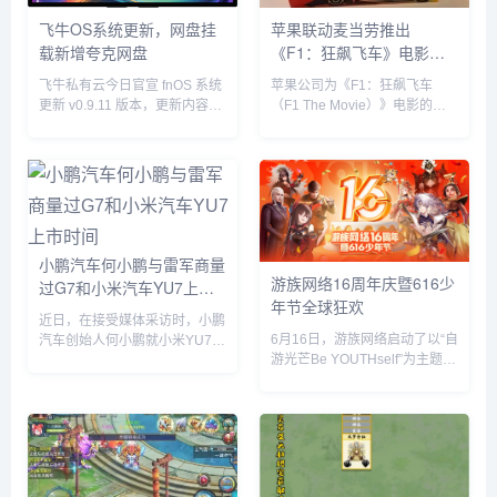
飞牛OS系统更新，网盘挂
苹果联动麦当劳推出
载新增夸克网盘
《F1：狂飙飞车》电影套
餐
飞牛私有云今日官宣 fnOS 系统
苹果公司为《F1：狂飙飞车
更新 v0.9.11 版本，更新内容包
（F1 The Movie）》电影的全
括网盘挂载新增夸克网盘、硬盘
球上映倾尽全力，在部分拉丁美
休眠设置中新增“唤醒偏好”设
洲国家，苹果与麦当劳开展了趣
置、优化硬盘类型（HDD、
味合作，粉丝们可以购买 F1 主
SSD）的识别等。飞牛 f...
题套餐，并把独家定制的迷你赛
车带回家。...
小鹏汽车何小鹏与雷军商量
游族网络16周年庆暨616少
过G7和小米汽车YU7上市
年节全球狂欢
时间
近日，在接受媒体采访时，小鹏
6月16日，游族网络启动了以“自
汽车创始人何小鹏就小米YU7的
游光芒Be YOUTHself”为主题的
市场表现发表了自己的看法。何
16周年庆暨616少年节，不仅面
小鹏透露，他与小米创始人雷军
向全球游族员工举办为期一周的
就小鹏G7和小米YU7的上市时
狂欢嘉年华，更集结了旗下产品
间进行了多次深入讨论。在交流
为全球玩家带来了庆生版本更新
过程中，何小鹏对小米YU7的...
及包含616...