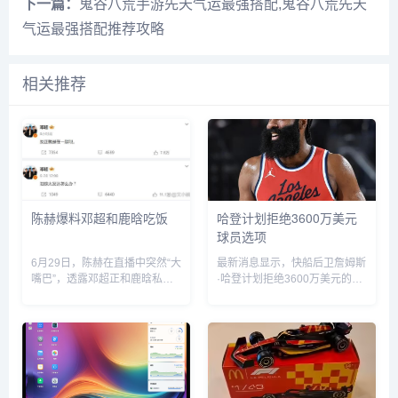
下一篇：
鬼谷八荒手游先天气运最强搭配,鬼谷八荒先天
气运最强搭配推荐攻略
相关推荐
陈赫爆料邓超和鹿晗吃饭
哈登计划拒绝3600万美元
球员选项
6月29日，陈赫在直播中突然“大
最新消息显示，快船后卫詹姆斯
嘴巴”，透露邓超正和鹿晗私下
·哈登计划拒绝3600万美元的球
聚餐，他表示“今晚邓超和鹿晗
员选项并成为完全自由球员。...
去吃饭了，如果不是自己要直播
自己也去吃饭了”。没想到，当
天邓超就在微博发文回应：“反
正就是在一起呗”，配文简短却...