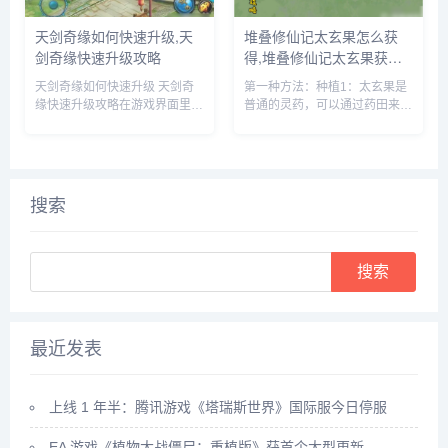
天剑奇缘如何快速升级,天
堆叠修仙记太玄果怎么获
剑奇缘快速升级攻略
得,堆叠修仙记太玄果获得
方法
天剑奇缘如何快速升级 天剑奇
第一种方法：种植1：太玄果是
缘快速升级攻略在游戏界面里，
普通的灵药，可以通过药田来种
点击上方的玩法按钮。在玩法界
植，先建一个药田，它需要1个
面里，就可以看到快速升级的办
息壤2个神木1个玄石和1个村民
法，主要就是靠副本和任务来获
2：时间进度条一满，药田就出
得升级经验。比如我们可以领取
现了3：药田一共会出产多种灵
悬赏任务，完成这些任务后，就
药，太玄果就尖其中，将凡人和
搜索
可以...
药...
Search
最近发表
上线 1 年半：腾讯游戏《塔瑞斯世界》国际服今日停服
EA 游戏《植物大战僵尸：重植版》获首个大型更新