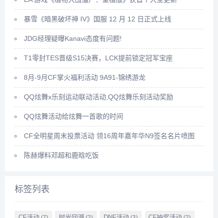
暴雪《暗黑破坏神 IV》国服 12 月 12 日正式上线
JDG经理疑曝Kanavi态度有问题!
T1零封TES晋级S15决赛，LCK提前锁定冠军宝座
8月-9月CF掌火福利活动 9A91-锦绣游龙
QQ炫舞x乐刻运动联动活动,QQ炫舞乐刻活动奖励
QQ炫舞活动给炫舞一首歌的时间
CF全明星周末投票活动 领16周年嘉年华N9签名名片喷图
陈赫爆料邓超和鹿晗吃饭
标签列表
CF活动
时光回溯
DNF活动
CF抽奖活动
(7)
(2)
(3)
(2)