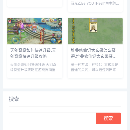
游光芒Be YOUTHself”为主题的
市场表现发表了自己的看法。何
16周年庆暨616少年节，不仅面
小鹏透露，他与小米创始人雷军
向全球游族员工举办为期一周的
就小鹏G7和小米YU7的上市时
狂欢嘉年华，更集结了旗下产品
间进行了多次深入讨论。在交流
为全球玩家带来了庆生版本更新
过程中，何小鹏对小米YU7的...
及包含616...
天剑奇缘如何快速升级,天
堆叠修仙记太玄果怎么获
剑奇缘快速升级攻略
得,堆叠修仙记太玄果获得
方法
天剑奇缘如何快速升级 天剑奇
第一种方法：种植1：太玄果是
缘快速升级攻略在游戏界面里，
普通的灵药，可以通过药田来种
点击上方的玩法按钮。在玩法界
植，先建一个药田，它需要1个
面里，就可以看到快速升级的办
息壤2个神木1个玄石和1个村民
法，主要就是靠副本和任务来获
2：时间进度条一满，药田就出
得升级经验。比如我们可以领取
现了3：药田一共会出产多种灵
悬赏任务，完成这些任务后，就
药，太玄果就尖其中，将凡人和
搜索
可以...
药...
Search