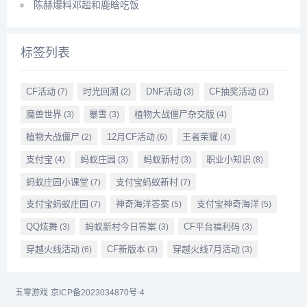
陈赫爆料邓超和鹿晗吃饭
标签列表
CF活动
时光回溯
DNF活动
CF抽奖活动
(7)
(2)
(3)
(2)
魔兽世界
暴雪
植物大战僵尸杂交版
(3)
(3)
(4)
植物大战僵尸
12月CF活动
王者荣耀
(2)
(6)
(4)
支付宝
蚂蚁庄园
蚂蚁新村
职业小知识
(4)
(3)
(3)
(8)
蚂蚁庄园小课堂
支付宝蚂蚁新村
(7)
(7)
支付宝蚂蚁庄园
神奇海洋答案
支付宝神奇海洋
(7)
(5)
(5)
QQ炫舞
蚂蚁新村今日答案
CF平台福利码
(3)
(3)
(3)
穿越火线活动
CF新版本
穿越火线7月活动
(6)
(3)
(3)
五零游戏
京ICP备2023034870号-4