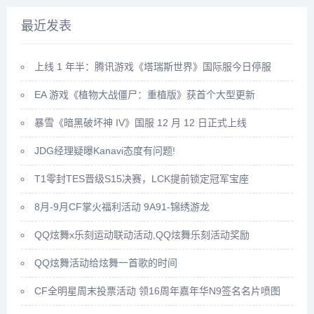
最近发表
上线 1 年半：腾讯游戏《塔瑞斯世界》国际服今日停服
EA 游戏《植物大战僵尸：重植版》获首个大型更新
暴雪《暗黑破坏神 IV》国服 12 月 12 日正式上线
JDG经理疑曝Kanavi态度有问题!
T1零封TES晋级S15决赛，LCK提前锁定冠军宝座
8月-9月CF掌火福利活动 9A91-锦绣游龙
QQ炫舞x乐刻运动联动活动,QQ炫舞乐刻活动奖励
QQ炫舞活动给炫舞一首歌的时间
CF全明星周末投票活动 领16周年嘉年华N9签名名片喷图