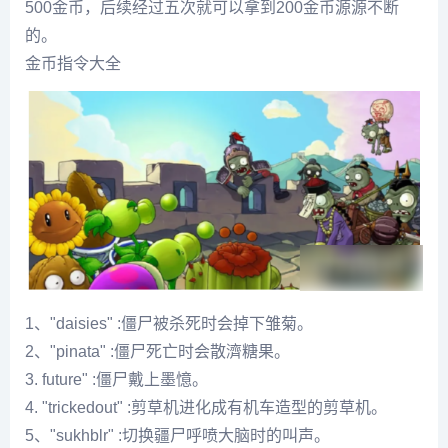
500金币，后续经过五次就可以拿到200金币源源不断
的。
金币指令大全
1、"daisies" :僵尸被杀死时会掉下雏菊。
2、"pinata" :僵尸死亡时会散濟糖果。
3. future" :僵尸戴上墨憶。
4. "trickedout" :剪草机进化成有机车造型的剪草机。
5、"sukhblr" :切换疆尸呼喷大脑时的叫声。