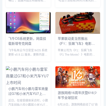
嘴巴”，透露邓超正和鹿晗私下
·哈登计划拒绝3600万美元的球
聚餐，他表示“今晚邓超和鹿晗
员选项并成为完全自由球员。...
去吃饭了，如果不是自己要直播
自己也去吃饭了”。没想到，当
天邓超就在微博发文回应：“反
正就是在一起呗”，配文简短却...
飞牛OS系统更新，网盘挂
苹果联动麦当劳推出
载新增夸克网盘
《F1：狂飙飞车》电影套
餐
飞牛私有云今日官宣 fnOS 系统
苹果公司为《F1：狂飙飞车
更新 v0.9.11 版本，更新内容包
（F1 The Movie）》电影的全
括网盘挂载新增夸克网盘、硬盘
球上映倾尽全力，在部分拉丁美
休眠设置中新增“唤醒偏好”设
洲国家，苹果与麦当劳开展了趣
置、优化硬盘类型（HDD、
味合作，粉丝们可以购买 F1 主
SSD）的识别等。飞牛 f...
题套餐，并把独家定制的迷你赛
车带回家。...
小鹏汽车何小鹏与雷军商量
游族网络16周年庆暨616少
过G7和小米汽车YU7上市
年节全球狂欢
时间
近日，在接受媒体采访时，小鹏
6月16日，游族网络启动了以“自
汽车创始人何小鹏就小米YU7的