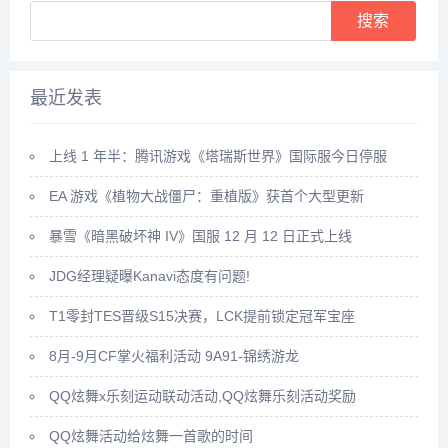
Search
最近发表
上线 1 年半：腾讯游戏《塔瑞斯世界》国际服今日停服
EA 游戏《植物大战僵尸：重植版》获首个大型更新
暴雪《暗黑破坏神 IV》国服 12 月 12 日正式上线
JDG经理疑曝Kanavi态度有问题!
T1零封TES晋级S15决赛，LCK提前锁定冠军宝座
8月-9月CF掌火福利活动 9A91-锦绣游龙
QQ炫舞x乐刻运动联动活动,QQ炫舞乐刻活动奖励
QQ炫舞活动给炫舞一首歌的时间