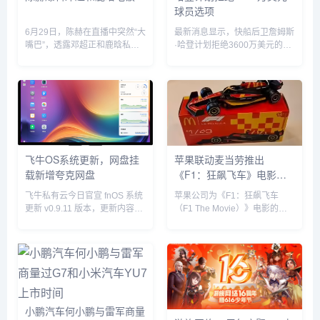
球员选项
6月29日，陈赫在直播中突然“大
最新消息显示，快船后卫詹姆斯
嘴巴”，透露邓超正和鹿晗私下
·哈登计划拒绝3600万美元的球
聚餐，他表示“今晚邓超和鹿晗
员选项并成为完全自由球员。...
去吃饭了，如果不是自己要直播
自己也去吃饭了”。没想到，当
天邓超就在微博发文回应：“反
正就是在一起呗”，配文简短却...
飞牛OS系统更新，网盘挂
苹果联动麦当劳推出
载新增夸克网盘
《F1：狂飙飞车》电影套
餐
飞牛私有云今日官宣 fnOS 系统
苹果公司为《F1：狂飙飞车
更新 v0.9.11 版本，更新内容包
（F1 The Movie）》电影的全
括网盘挂载新增夸克网盘、硬盘
球上映倾尽全力，在部分拉丁美
休眠设置中新增“唤醒偏好”设
洲国家，苹果与麦当劳开展了趣
置、优化硬盘类型（HDD、
味合作，粉丝们可以购买 F1 主
SSD）的识别等。飞牛 f...
题套餐，并把独家定制的迷你赛
车带回家。...
小鹏汽车何小鹏与雷军商量