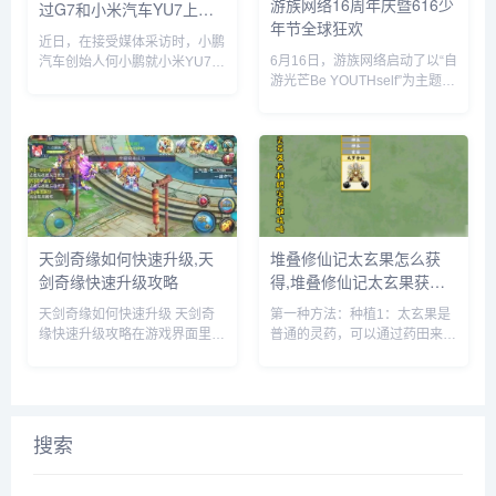
游族网络16周年庆暨616少
过G7和小米汽车YU7上市
年节全球狂欢
时间
近日，在接受媒体采访时，小鹏
6月16日，游族网络启动了以“自
汽车创始人何小鹏就小米YU7的
游光芒Be YOUTHself”为主题的
市场表现发表了自己的看法。何
16周年庆暨616少年节，不仅面
小鹏透露，他与小米创始人雷军
向全球游族员工举办为期一周的
就小鹏G7和小米YU7的上市时
狂欢嘉年华，更集结了旗下产品
间进行了多次深入讨论。在交流
为全球玩家带来了庆生版本更新
过程中，何小鹏对小米YU7的...
及包含616...
天剑奇缘如何快速升级,天
堆叠修仙记太玄果怎么获
剑奇缘快速升级攻略
得,堆叠修仙记太玄果获得
方法
天剑奇缘如何快速升级 天剑奇
第一种方法：种植1：太玄果是
缘快速升级攻略在游戏界面里，
普通的灵药，可以通过药田来种
点击上方的玩法按钮。在玩法界
植，先建一个药田，它需要1个
面里，就可以看到快速升级的办
息壤2个神木1个玄石和1个村民
法，主要就是靠副本和任务来获
2：时间进度条一满，药田就出
得升级经验。比如我们可以领取
现了3：药田一共会出产多种灵
悬赏任务，完成这些任务后，就
药，太玄果就尖其中，将凡人和
搜索
可以...
药...