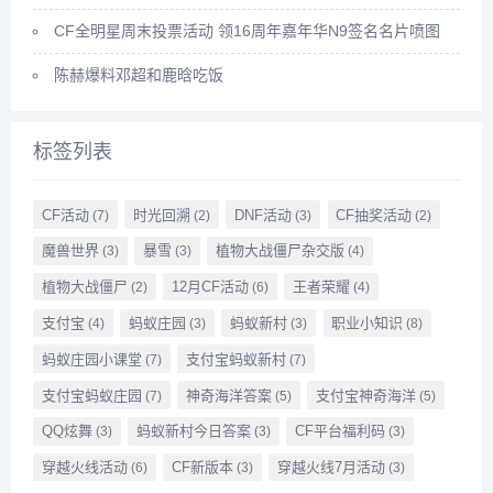
CF全明星周末投票活动 领16周年嘉年华N9签名名片喷图
陈赫爆料邓超和鹿晗吃饭
标签列表
CF活动
时光回溯
DNF活动
CF抽奖活动
(7)
(2)
(3)
(2)
魔兽世界
暴雪
植物大战僵尸杂交版
(3)
(3)
(4)
植物大战僵尸
12月CF活动
王者荣耀
(2)
(6)
(4)
支付宝
蚂蚁庄园
蚂蚁新村
职业小知识
(4)
(3)
(3)
(8)
蚂蚁庄园小课堂
支付宝蚂蚁新村
(7)
(7)
支付宝蚂蚁庄园
神奇海洋答案
支付宝神奇海洋
(7)
(5)
(5)
QQ炫舞
蚂蚁新村今日答案
CF平台福利码
(3)
(3)
(3)
穿越火线活动
CF新版本
穿越火线7月活动
(6)
(3)
(3)