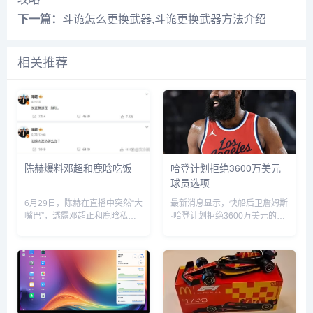
下一篇：
斗诡怎么更换武器,斗诡更换武器方法介绍
相关推荐
陈赫爆料邓超和鹿晗吃饭
哈登计划拒绝3600万美元
球员选项
6月29日，陈赫在直播中突然“大
最新消息显示，快船后卫詹姆斯
嘴巴”，透露邓超正和鹿晗私下
·哈登计划拒绝3600万美元的球
聚餐，他表示“今晚邓超和鹿晗
员选项并成为完全自由球员。...
去吃饭了，如果不是自己要直播
自己也去吃饭了”。没想到，当
天邓超就在微博发文回应：“反
正就是在一起呗”，配文简短却...