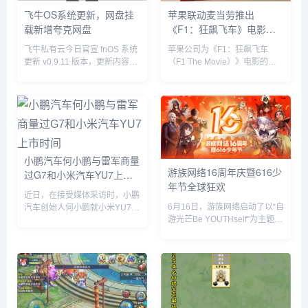
飞牛OS系统更新，网盘挂
苹果联动麦当劳推出
载新增夸克网盘
《F1：狂飙飞车》电影套
餐
飞牛私有云今日官宣 fnOS 系统
苹果公司为《F1：狂飙飞车
更新 v0.9.11 版本，更新内容包
（F1 The Movie）》电影的全
括网盘挂载新增夸克网盘、硬盘
球上映倾尽全力，在部分拉丁美
休眠设置中新增“唤醒偏好”设
洲国家，苹果与麦当劳开展了趣
置、优化硬盘类型（HDD、
味合作，粉丝们可以购买 F1 主
SSD）的识别等。飞牛 f...
题套餐，并把独家定制的迷你赛
车带回家。...
小鹏汽车何小鹏与雷军商量
游族网络16周年庆暨616少
过G7和小米汽车YU7上市
年节全球狂欢
时间
近日，在接受媒体采访时，小鹏
6月16日，游族网络启动了以“自
汽车创始人何小鹏就小米YU7的
游光芒Be YOUTHself”为主题的
市场表现发表了自己的看法。何
16周年庆暨616少年节，不仅面
小鹏透露，他与小米创始人雷军
向全球游族员工举办为期一周的
就小鹏G7和小米YU7的上市时
狂欢嘉年华，更集结了旗下产品
间进行了多次深入讨论。在交流
为全球玩家带来了庆生版本更新
过程中，何小鹏对小米YU7的...
及包含616...