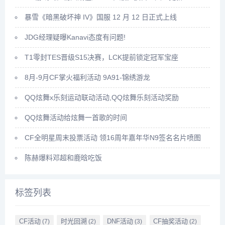
暴雪《暗黑破坏神 IV》国服 12 月 12 日正式上线
JDG经理疑曝Kanavi态度有问题!
T1零封TES晋级S15决赛，LCK提前锁定冠军宝座
8月-9月CF掌火福利活动 9A91-锦绣游龙
QQ炫舞x乐刻运动联动活动,QQ炫舞乐刻活动奖励
QQ炫舞活动给炫舞一首歌的时间
CF全明星周末投票活动 领16周年嘉年华N9签名名片喷图
陈赫爆料邓超和鹿晗吃饭
标签列表
CF活动
时光回溯
DNF活动
CF抽奖活动
(7)
(2)
(3)
(2)