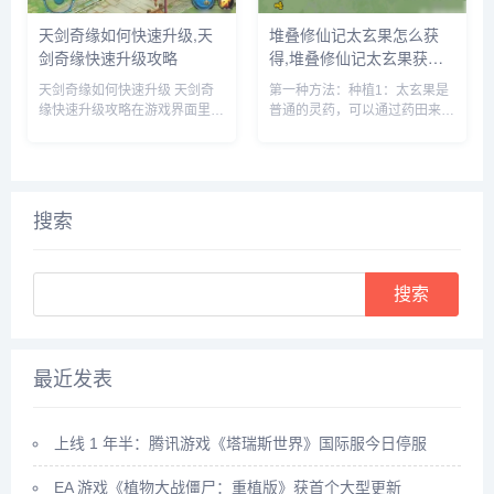
天剑奇缘如何快速升级,天
堆叠修仙记太玄果怎么获
剑奇缘快速升级攻略
得,堆叠修仙记太玄果获得
方法
天剑奇缘如何快速升级 天剑奇
第一种方法：种植1：太玄果是
缘快速升级攻略在游戏界面里，
普通的灵药，可以通过药田来种
点击上方的玩法按钮。在玩法界
植，先建一个药田，它需要1个
面里，就可以看到快速升级的办
息壤2个神木1个玄石和1个村民
法，主要就是靠副本和任务来获
2：时间进度条一满，药田就出
得升级经验。比如我们可以领取
现了3：药田一共会出产多种灵
悬赏任务，完成这些任务后，就
药，太玄果就尖其中，将凡人和
搜索
可以...
药...
Search
最近发表
上线 1 年半：腾讯游戏《塔瑞斯世界》国际服今日停服
EA 游戏《植物大战僵尸：重植版》获首个大型更新