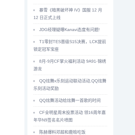
暴雪《暗黑破坏神 IV》国服 12 月
12 日正式上线
JDG经理疑曝Kanavi态度有问题!
T1零封TES晋级S15决赛，LCK提前
锁定冠军宝座
8月-9月CF掌火福利活动 9A91-锦绣
游龙
QQ炫舞x乐刻运动联动活动,QQ炫舞
乐刻活动奖励
QQ炫舞活动给炫舞一首歌的时间
CF全明星周末投票活动 领16周年嘉
年华N9签名名片喷图
陈赫爆料邓超和鹿晗吃饭