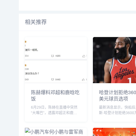
相关推荐
陈赫爆料邓超和鹿晗吃
哈登计划拒绝360
饭
美元球员选项
6月29日，陈赫在直播中突然
最新消息显示，快船后
“大嘴巴”，透露邓超正和鹿晗
斯·哈登计划拒绝3600
私下聚餐，他表示“今晚邓超和
的球员选项并成为完全
鹿晗去吃饭了，如果不是自己
员。...
要直播自己也去吃饭了”。没想
到，当天邓超就在微博发文回