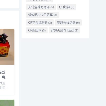
支付宝神奇海洋
QQ炫舞
(5)
(3)
蚂蚁新村今日答案
(3)
CF平台福利码
穿越火线活动
(3)
(6)
CF新版本
穿越火线7月活动
(3)
(3)
推出
》电影
飙飞车
》电影的全
分拉丁
劳开展
以购买
家定制的