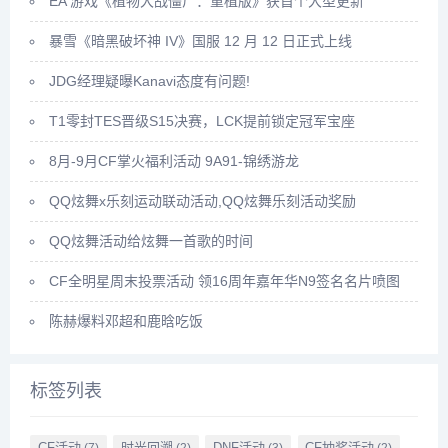
EA 游戏《植物大战僵尸：重植版》获首个大型更新
暴雪《暗黑破坏神 IV》国服 12 月 12 日正式上线
JDG经理疑曝Kanavi态度有问题!
T1零封TES晋级S15决赛，LCK提前锁定冠军宝座
8月-9月CF掌火福利活动 9A91-锦绣游龙
QQ炫舞x乐刻运动联动活动,QQ炫舞乐刻活动奖励
QQ炫舞活动给炫舞一首歌的时间
CF全明星周末投票活动 领16周年嘉年华N9签名名片喷图
陈赫爆料邓超和鹿晗吃饭
标签列表
CF活动
时光回溯
DNF活动
CF抽奖活动