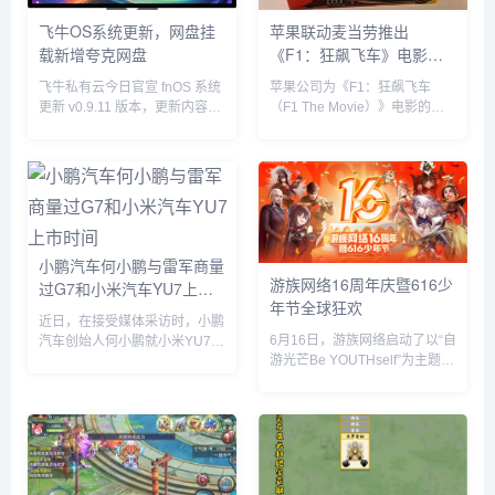
飞牛OS系统更新，网盘挂
苹果联动麦当劳推出
载新增夸克网盘
《F1：狂飙飞车》电影套
餐
飞牛私有云今日官宣 fnOS 系统
苹果公司为《F1：狂飙飞车
更新 v0.9.11 版本，更新内容包
（F1 The Movie）》电影的全
括网盘挂载新增夸克网盘、硬盘
球上映倾尽全力，在部分拉丁美
休眠设置中新增“唤醒偏好”设
洲国家，苹果与麦当劳开展了趣
置、优化硬盘类型（HDD、
味合作，粉丝们可以购买 F1 主
SSD）的识别等。飞牛 f...
题套餐，并把独家定制的迷你赛
车带回家。...
小鹏汽车何小鹏与雷军商量
游族网络16周年庆暨616少
过G7和小米汽车YU7上市
年节全球狂欢
时间
近日，在接受媒体采访时，小鹏
6月16日，游族网络启动了以“自
汽车创始人何小鹏就小米YU7的
游光芒Be YOUTHself”为主题的
市场表现发表了自己的看法。何
16周年庆暨616少年节，不仅面
小鹏透露，他与小米创始人雷军
向全球游族员工举办为期一周的
就小鹏G7和小米YU7的上市时
狂欢嘉年华，更集结了旗下产品
间进行了多次深入讨论。在交流
为全球玩家带来了庆生版本更新
过程中，何小鹏对小米YU7的...
及包含616...