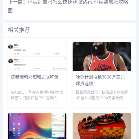
下一篇：
小兵别嚣张怎么快速获取钻石,小兵别嚣张攻略
图
相关推荐
陈赫爆料邓超和鹿晗吃饭
哈登计划拒绝3600万美元
球员选项
6月29日，陈赫在直播中突然“大
最新消息显示，快船后卫詹姆斯
嘴巴”，透露邓超正和鹿晗私下
·哈登计划拒绝3600万美元的球
聚餐，他表示“今晚邓超和鹿晗
员选项并成为完全自由球员。...
去吃饭了，如果不是自己要直播
自己也去吃饭了”。没想到，当
天邓超就在微博发文回应：“反
正就是在一起呗”，配文简短却...