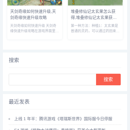
天剑奇缘如何快速升级,天
堆叠修仙记太玄果怎么获
剑奇缘快速升级攻略
得,堆叠修仙记太玄果获得
方法
天剑奇缘如何快速升级 天剑奇
第一种方法：种植1：太玄果是
缘快速升级攻略在游戏界面里，
普通的灵药，可以通过药田来种
点击上方的玩法按钮。在玩法界
植，先建一个药田，它需要1个
面里，就可以看到快速升级的办
息壤2个神木1个玄石和1个村民
法，主要就是靠副本和任务来获
2：时间进度条一满，药田就出
得升级经验。比如我们可以领取
现了3：药田一共会出产多种灵
悬赏任务，完成这些任务后，就
药，太玄果就尖其中，将凡人和
搜索
可以...
药...
Search
最近发表
上线 1 年半：腾讯游戏《塔瑞斯世界》国际服今日停服