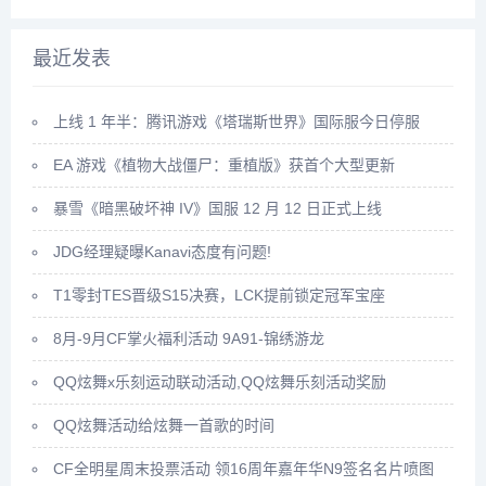
最近发表
上线 1 年半：腾讯游戏《塔瑞斯世界》国际服今日停服
EA 游戏《植物大战僵尸：重植版》获首个大型更新
暴雪《暗黑破坏神 IV》国服 12 月 12 日正式上线
JDG经理疑曝Kanavi态度有问题!
T1零封TES晋级S15决赛，LCK提前锁定冠军宝座
8月-9月CF掌火福利活动 9A91-锦绣游龙
QQ炫舞x乐刻运动联动活动,QQ炫舞乐刻活动奖励
QQ炫舞活动给炫舞一首歌的时间
CF全明星周末投票活动 领16周年嘉年华N9签名名片喷图