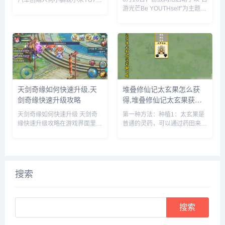
汽车创始人何小鹏就小米YU7的
游光芒Be YOUTHself”为主题的
市场表现发表了自己的看法。何
16周年庆暨616少年节，不仅面
小鹏透露，他与小米创始人雷军
向全球游族员工举办为期一周的
就小鹏G7和小米YU7的上市时
狂欢嘉年华，更集结了旗下产品
间进行了多次深入讨论。在交流
为全球玩家带来了庆生版本更新
过程中，何小鹏对小米YU7的...
及包含616...
天剑奇缘如何快速升级,天
堆叠修仙记太玄果怎么获
剑奇缘快速升级攻略
得,堆叠修仙记太玄果获得
方法
天剑奇缘如何快速升级 天剑奇
第一种方法：种植1：太玄果是
缘快速升级攻略在游戏界面里，
普通的灵药，可以通过药田来种
点击上方的玩法按钮。在玩法界
植，先建一个药田，它需要1个
面里，就可以看到快速升级的办
息壤2个神木1个玄石和1个村民
法，主要就是靠副本和任务来获
2：时间进度条一满，药田就出
得升级经验。比如我们可以领取
现了3：药田一共会出产多种灵
悬赏任务，完成这些任务后，就
药，太玄果就尖其中，将凡人和
搜索
可以...
药...
Search