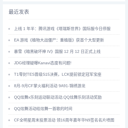
最近发表
上线 1 年半：腾讯游戏《塔瑞斯世界》国际服今日停服
EA 游戏《植物大战僵尸：重植版》获首个大型更新
暴雪《暗黑破坏神 IV》国服 12 月 12 日正式上线
JDG经理疑曝Kanavi态度有问题!
T1零封TES晋级S15决赛，LCK提前锁定冠军宝座
8月-9月CF掌火福利活动 9A91-锦绣游龙
QQ炫舞x乐刻运动联动活动,QQ炫舞乐刻活动奖励
QQ炫舞活动给炫舞一首歌的时间
CF全明星周末投票活动 领16周年嘉年华N9签名名片喷图