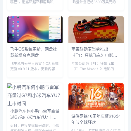
嘴巴”，透露邓超正和鹿晗私下
·哈登计划拒绝3600万美元的球
聚餐，他表示“今晚邓超和鹿晗
员选项并成为完全自由球员。...
去吃饭了，如果不是自己要直播
自己也去吃饭了”。没想到，当
天邓超就在微博发文回应：“反
正就是在一起呗”，配文简短却...
飞牛OS系统更新，网盘挂
苹果联动麦当劳推出
载新增夸克网盘
《F1：狂飙飞车》电影套
餐
飞牛私有云今日官宣 fnOS 系统
苹果公司为《F1：狂飙飞车
更新 v0.9.11 版本，更新内容包
（F1 The Movie）》电影的全
括网盘挂载新增夸克网盘、硬盘
球上映倾尽全力，在部分拉丁美
休眠设置中新增“唤醒偏好”设
洲国家，苹果与麦当劳开展了趣
置、优化硬盘类型（HDD、
味合作，粉丝们可以购买 F1 主
SSD）的识别等。飞牛 f...
题套餐，并把独家定制的迷你赛
车带回家。...
小鹏汽车何小鹏与雷军商量
游族网络16周年庆暨616少
过G7和小米汽车YU7上市
年节全球狂欢
时间
近日，在接受媒体采访时，小鹏
6月16日，游族网络启动了以“自