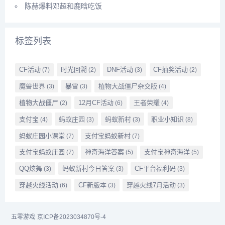
陈赫爆料邓超和鹿晗吃饭
标签列表
CF活动
时光回溯
DNF活动
CF抽奖活动
(7)
(2)
(3)
(2)
魔兽世界
暴雪
植物大战僵尸杂交版
(3)
(3)
(4)
植物大战僵尸
12月CF活动
王者荣耀
(2)
(6)
(4)
支付宝
蚂蚁庄园
蚂蚁新村
职业小知识
(4)
(3)
(3)
(8)
蚂蚁庄园小课堂
支付宝蚂蚁新村
(7)
(7)
支付宝蚂蚁庄园
神奇海洋答案
支付宝神奇海洋
(7)
(5)
(5)
QQ炫舞
蚂蚁新村今日答案
CF平台福利码
(3)
(3)
(3)
穿越火线活动
CF新版本
穿越火线7月活动
(6)
(3)
(3)
五零游戏
京ICP备2023034870号-4