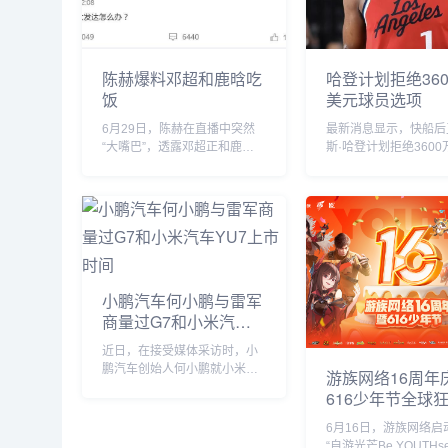
陈赫爆料邓超和鹿晗吃
哈登计划拒绝360
饭
美元球员选项
6月29日，陈赫在直播中突然
最新消息显示，快船后
“大嘴巴”，透露邓超正和鹿晗
斯·哈登计划拒绝3600
私下聚餐，他表示“今晚邓超和
的球员选项并成为完全
鹿晗去吃饭了，如果不是自己
员。...
要直播自己也去吃饭了”。没想
到，当天邓超就在微博发文回
应：“反正就是在一起呗”，配
文简短却...
小鹏汽车何小鹏与雷军
商量过G7和小米汽车
YU7上市时间
近日，在接受媒体采访时，小
鹏汽车创始人何小鹏就小米
游族网络16周年
YU7的市场表现发表了自己的
616少年节全球
看法。何小鹏透露，他与小米
创始人雷军就小鹏G7和小米
6月16日，游族网络启
YU7的上市时间进行了多次深
“自游光芒Be YOUTHse