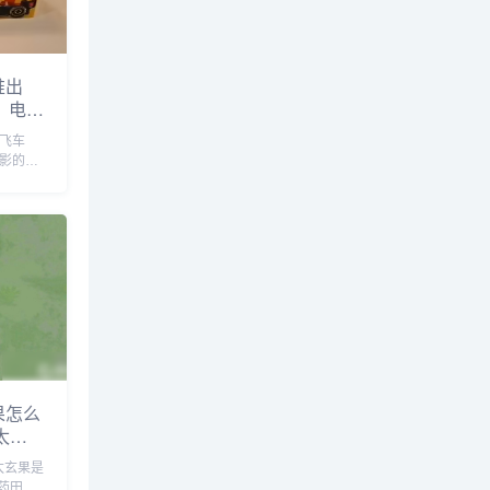
推出
》电影
飙飞车
》电影的全
分拉丁
劳开展
以购买
家定制的
果怎么
太玄
太玄果是
药田来