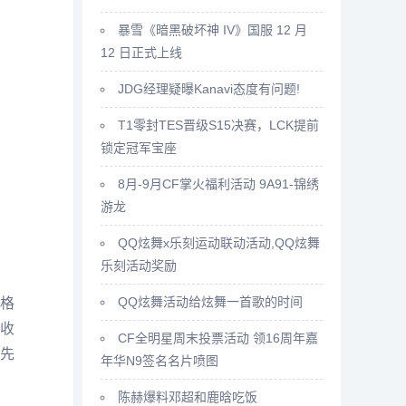
暴雪《暗黑破坏神 IV》国服 12 月
12 日正式上线
JDG经理疑曝Kanavi态度有问题!
T1零封TES晋级S15决赛，LCK提前
锁定冠军宝座
8月-9月CF掌火福利活动 9A91-锦绣
游龙
QQ炫舞x乐刻运动联动活动,QQ炫舞
乐刻活动奖励
QQ炫舞活动给炫舞一首歌的时间
格
收
CF全明星周末投票活动 领16周年嘉
先
年华N9签名名片喷图
陈赫爆料邓超和鹿晗吃饭