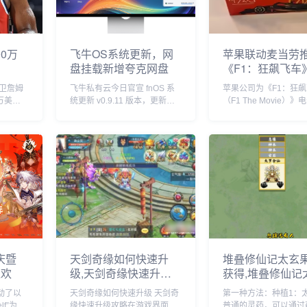
0万
飞牛OS系统更新，网
苹果联动麦当劳
盘挂载新增夸克网盘
《F1：狂飙飞车
套餐
卫詹姆
飞牛私有云今日官宣 fnOS 系
苹果公司为《F1：狂
万美元
统更新 v0.9.11 版本，更新内
（F1 The Movie）
自由球
容包括网盘挂载新增夸克网
球上映倾尽全力，在部
盘、硬盘休眠设置中新增“唤醒
美洲国家，苹果与麦当
偏好”设置、优化硬盘类型
了趣味合作，粉丝们可
（HDD、SSD）的识别等。飞
F1 主题套餐，并把独
牛 f...
迷你赛车带回家。...
庆暨
天剑奇缘如何快速升
堆叠修仙记太玄
狂欢
级,天剑奇缘快速升级
获得,堆叠修仙记
攻略
果获得方法
动了以
天剑奇缘如何快速升级 天剑奇
第一种方法：种植1：
lf”为主
缘快速升级攻略在游戏界面
普通的灵药，可以通过