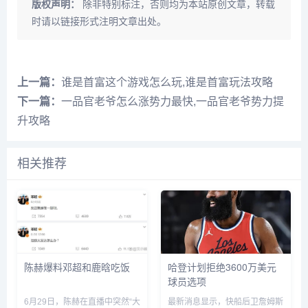
版权声明：
除非特别标注，否则均为本站原创文章，转载
时请以链接形式注明文章出处。
上一篇：
谁是首富这个游戏怎么玩,谁是首富玩法攻略
下一篇：
一品官老爷怎么涨势力最快,一品官老爷势力提
升攻略
相关推荐
陈赫爆料邓超和鹿晗吃饭
哈登计划拒绝3600万美元
球员选项
6月29日，陈赫在直播中突然“大
最新消息显示，快船后卫詹姆斯