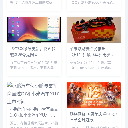
嘴巴”，透露邓超正和鹿晗私下
·哈登计划拒绝3600万美元的球
聚餐，他表示“今晚邓超和鹿晗
员选项并成为完全自由球员。...
去吃饭了，如果不是自己要直播
自己也去吃饭了”。没想到，当
天邓超就在微博发文回应：“反
正就是在一起呗”，配文简短却...
飞牛OS系统更新，网盘挂
苹果联动麦当劳推出
载新增夸克网盘
《F1：狂飙飞车》电影套
餐
飞牛私有云今日官宣 fnOS 系统
苹果公司为《F1：狂飙飞车
更新 v0.9.11 版本，更新内容包
（F1 The Movie）》电影的全
括网盘挂载新增夸克网盘、硬盘
球上映倾尽全力，在部分拉丁美
休眠设置中新增“唤醒偏好”设
洲国家，苹果与麦当劳开展了趣
置、优化硬盘类型（HDD、
味合作，粉丝们可以购买 F1 主
SSD）的识别等。飞牛 f...
题套餐，并把独家定制的迷你赛
车带回家。...
小鹏汽车何小鹏与雷军商量
游族网络16周年庆暨616少
过G7和小米汽车YU7上市
年节全球狂欢
时间
近日，在接受媒体采访时，小鹏