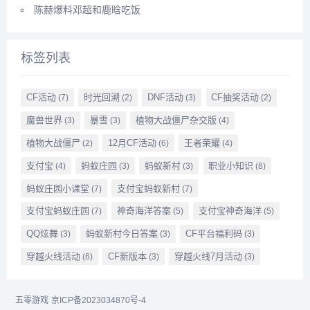
陈赫爆料邓超和鹿晗吃饭
标签列表
CF活动
时光回溯
DNF活动
CF抽奖活动
(7)
(2)
(3)
(2)
魔兽世界
暴雪
植物大战僵尸杂交版
(3)
(3)
(4)
植物大战僵尸
12月CF活动
王者荣耀
(2)
(6)
(4)
支付宝
蚂蚁庄园
蚂蚁新村
职业小知识
(4)
(3)
(3)
(8)
蚂蚁庄园小课堂
支付宝蚂蚁新村
(7)
(7)
支付宝蚂蚁庄园
神奇海洋答案
支付宝神奇海洋
(7)
(5)
(5)
QQ炫舞
蚂蚁新村今日答案
CF平台福利码
(3)
(3)
(3)
穿越火线活动
CF新版本
穿越火线7月活动
(6)
(3)
(3)
五零游戏
京ICP备2023034870号-4