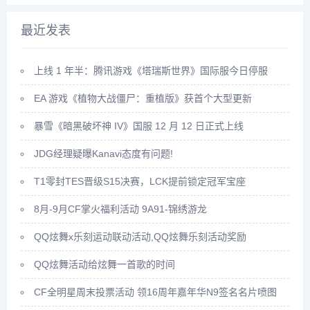
最近发表
上线 1 年半：腾讯游戏《塔瑞斯世界》国际服今日停服
EA 游戏《植物大战僵尸：重植版》获首个大型更新
暴雪《暗黑破坏神 IV》国服 12 月 12 日正式上线
JDG经理疑曝Kanavi态度有问题!
T1零封TES晋级S15决赛，LCK提前锁定冠军宝座
8月-9月CF掌火福利活动 9A91-锦绣游龙
QQ炫舞x乐刻运动联动活动,QQ炫舞乐刻活动奖励
QQ炫舞活动给炫舞一首歌的时间
CF全明星周末投票活动 领16周年嘉年华N9签名名片喷图