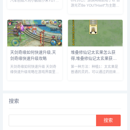
6月16日，游族网络启动了以“自
汽车创始人何小鹏就小米YU7的
游光芒Be YOUTHself”为主题的
市场表现发表了自己的看法。何
16周年庆暨616少年节，不仅面
小鹏透露，他与小米创始人雷军
向全球游族员工举办为期一周的
就小鹏G7和小米YU7的上市时
狂欢嘉年华，更集结了旗下产品
间进行了多次深入讨论。在交流
为全球玩家带来了庆生版本更新
过程中，何小鹏对小米YU7的...
及包含616...
天剑奇缘如何快速升级,天
堆叠修仙记太玄果怎么获
剑奇缘快速升级攻略
得,堆叠修仙记太玄果获得
方法
天剑奇缘如何快速升级 天剑奇
第一种方法：种植1：太玄果是
缘快速升级攻略在游戏界面里，
普通的灵药，可以通过药田来种
点击上方的玩法按钮。在玩法界
植，先建一个药田，它需要1个
面里，就可以看到快速升级的办
息壤2个神木1个玄石和1个村民
法，主要就是靠副本和任务来获
2：时间进度条一满，药田就出
得升级经验。比如我们可以领取
现了3：药田一共会出产多种灵
悬赏任务，完成这些任务后，就
药，太玄果就尖其中，将凡人和
搜索
可以...
药...
Search