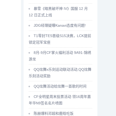
暴雪《暗黑破坏神 IV》国服 12 月
12 日正式上线
JDG经理疑曝Kanavi态度有问题!
T1零封TES晋级S15决赛，LCK提前
锁定冠军宝座
8月-9月CF掌火福利活动 9A91-锦绣
游龙
QQ炫舞x乐刻运动联动活动,QQ炫舞
乐刻活动奖励
QQ炫舞活动给炫舞一首歌的时间
CF全明星周末投票活动 领16周年嘉
年华N9签名名片喷图
陈赫爆料邓超和鹿晗吃饭