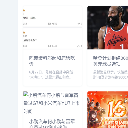
陈赫爆料邓超和鹿晗吃
哈登计划拒绝360
饭
美元球员选项
6月29日，陈赫在直播中突然
最新消息显示，快船后
“大嘴巴”，透露邓超正和鹿晗
斯·哈登计划拒绝3600
私下聚餐，他表示“今晚邓超和
的球员选项并成为完全
鹿晗去吃饭了，如果不是自己
员。...
要直播自己也去吃饭了”。没想
到，当天邓超就在微博发文回
应：“反正就是在一起呗”，配
文简短却...
小鹏汽车何小鹏与雷军
商量过G7和小米汽车