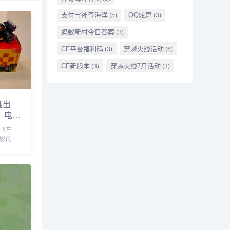
支付宝神奇海洋
QQ炫舞
(5)
(3)
蚂蚁新村今日答案
(3)
CF平台福利码
穿越火线活动
(3)
(6)
CF新版本
穿越火线7月活动
(3)
(3)
推出
》电影
飙飞车
》电影的全
分拉丁
劳开展
以购买
家定制的