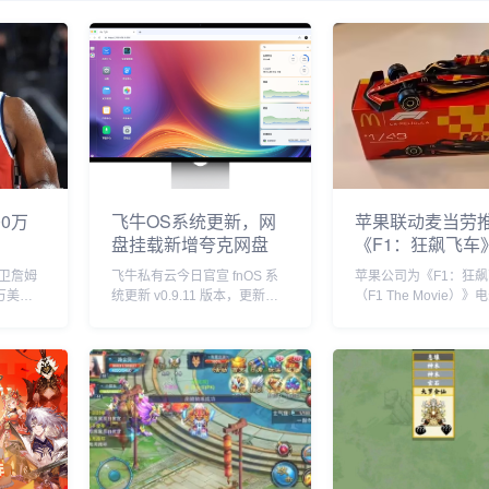
0万
飞牛OS系统更新，网
苹果联动麦当劳
盘挂载新增夸克网盘
《F1：狂飙飞车
套餐
卫詹姆
飞牛私有云今日官宣 fnOS 系
苹果公司为《F1：狂
万美元
统更新 v0.9.11 版本，更新内
（F1 The Movie）
自由球
容包括网盘挂载新增夸克网
球上映倾尽全力，在部
盘、硬盘休眠设置中新增“唤醒
美洲国家，苹果与麦当
偏好”设置、优化硬盘类型
了趣味合作，粉丝们可
（HDD、SSD）的识别等。飞
F1 主题套餐，并把独
牛 f...
迷你赛车带回家。...