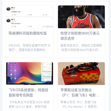
陈赫爆料邓超和鹿晗吃饭
哈登计划拒绝3600万美元
球员选项
6月29日，陈赫在直播中突然“大
最新消息显示，快船后卫詹姆斯
嘴巴”，透露邓超正和鹿晗私下
·哈登计划拒绝3600万美元的球
聚餐，他表示“今晚邓超和鹿晗
员选项并成为完全自由球员。...
去吃饭了，如果不是自己要直播
自己也去吃饭了”。没想到，当
天邓超就在微博发文回应：“反
正就是在一起呗”，配文简短却...
飞牛OS系统更新，网盘挂
苹果联动麦当劳推出
载新增夸克网盘
《F1：狂飙飞车》电影套
餐
飞牛私有云今日官宣 fnOS 系统
苹果公司为《F1：狂飙飞车
更新 v0.9.11 版本，更新内容包
（F1 The Movie）》电影的全