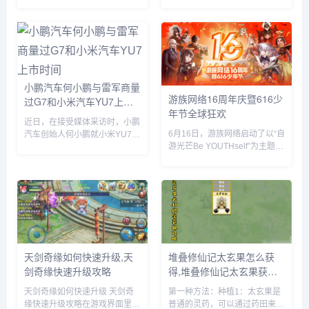
括网盘挂载新增夸克网盘、硬盘
球上映倾尽全力，在部分拉丁美
休眠设置中新增“唤醒偏好”设
洲国家，苹果与麦当劳开展了趣
置、优化硬盘类型（HDD、
味合作，粉丝们可以购买 F1 主
SSD）的识别等。飞牛 f...
题套餐，并把独家定制的迷你赛
车带回家。...
小鹏汽车何小鹏与雷军商量
游族网络16周年庆暨616少
过G7和小米汽车YU7上市
年节全球狂欢
时间
近日，在接受媒体采访时，小鹏
6月16日，游族网络启动了以“自
汽车创始人何小鹏就小米YU7的
游光芒Be YOUTHself”为主题的
市场表现发表了自己的看法。何
16周年庆暨616少年节，不仅面
小鹏透露，他与小米创始人雷军
向全球游族员工举办为期一周的
就小鹏G7和小米YU7的上市时
狂欢嘉年华，更集结了旗下产品
间进行了多次深入讨论。在交流
为全球玩家带来了庆生版本更新
过程中，何小鹏对小米YU7的...
及包含616...
天剑奇缘如何快速升级,天
堆叠修仙记太玄果怎么获
剑奇缘快速升级攻略
得,堆叠修仙记太玄果获得
方法
天剑奇缘如何快速升级 天剑奇
第一种方法：种植1：太玄果是
缘快速升级攻略在游戏界面里，
普通的灵药，可以通过药田来种