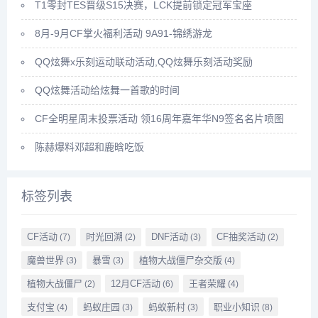
T1零封TES晋级S15决赛，LCK提前锁定冠军宝座
8月-9月CF掌火福利活动 9A91-锦绣游龙
QQ炫舞x乐刻运动联动活动,QQ炫舞乐刻活动奖励
QQ炫舞活动给炫舞一首歌的时间
CF全明星周末投票活动 领16周年嘉年华N9签名名片喷图
陈赫爆料邓超和鹿晗吃饭
标签列表
CF活动
时光回溯
DNF活动
CF抽奖活动
(7)
(2)
(3)
(2)
魔兽世界
暴雪
植物大战僵尸杂交版
(3)
(3)
(4)
植物大战僵尸
12月CF活动
王者荣耀
(2)
(6)
(4)
支付宝
蚂蚁庄园
蚂蚁新村
职业小知识
(4)
(3)
(3)
(8)