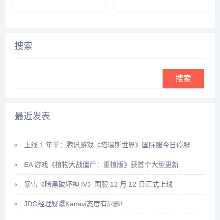
点击上方的玩法按钮。在玩法界
植，先建一个药田，它需要1个
面里，就可以看到快速升级的办
息壤2个神木1个玄石和1个村民
法，主要就是靠副本和任务来获
2：时间进度条一满，药田就出
得升级经验。比如我们可以领取
现了3：药田一共会出产多种灵
悬赏任务，完成这些任务后，就
药，太玄果就尖其中，将凡人和
搜索
可以...
药...
Search
最近发表
上线 1 年半：腾讯游戏《塔瑞斯世界》国际服今日停服
EA 游戏《植物大战僵尸：重植版》获首个大型更新
暴雪《暗黑破坏神 IV》国服 12 月 12 日正式上线
JDG经理疑曝Kanavi态度有问题!