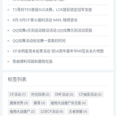
T1零封TES晋级S15决赛，LCK提前锁定冠军宝座
8月-9月CF掌火福利活动 9A91-锦绣游龙
QQ炫舞x乐刻运动联动活动,QQ炫舞乐刻活动奖励
QQ炫舞活动给炫舞一首歌的时间
CF全明星周末投票活动 领16周年嘉年华N9签名名片喷图
陈赫爆料邓超和鹿晗吃饭
标签列表
CF活动
时光回溯
DNF活动
CF抽奖活动
(7)
(2)
(3)
(2)
魔兽世界
暴雪
植物大战僵尸杂交版
(3)
(3)
(4)
植物大战僵尸
12月CF活动
王者荣耀
(2)
(6)
(4)