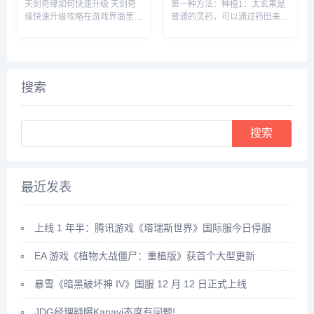
天剑奇缘如何快速升级 天剑奇
第一种方法：种植1：太玄果是
缘快速升级攻略在游戏界面里，
普通的灵药，可以通过药田来种
点击上方的玩法按钮。在玩法界
植，先建一个药田，它需要1个
面里，就可以看到快速升级的办
息壤2个神木1个玄石和1个村民
法，主要就是靠副本和任务来获
2：时间进度条一满，药田就出
得升级经验。比如我们可以领取
现了3：药田一共会出产多种灵
悬赏任务，完成这些任务后，就
药，太玄果就尖其中，将凡人和
搜索
可以...
药...
Search
最近发表
上线 1 年半：腾讯游戏《塔瑞斯世界》国际服今日停服
EA 游戏《植物大战僵尸：重植版》获首个大型更新
暴雪《暗黑破坏神 IV》国服 12 月 12 日正式上线
JDG经理疑曝Kanavi态度有问题!