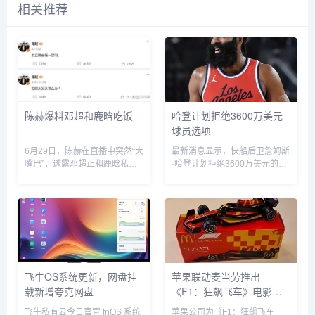
相关推荐
陈赫爆料邓超和鹿晗吃饭
哈登计划拒绝3600万美元
球员选项
6月29日，陈赫在直播中突然“大
最新消息显示，快船后卫詹姆斯
嘴巴”，透露邓超正和鹿晗私下
·哈登计划拒绝3600万美元的球
聚餐，他表示“今晚邓超和鹿晗
员选项并成为完全自由球员。...
去吃饭了，如果不是自己要直播
自己也去吃饭了”。没想到，当
天邓超就在微博发文回应：“反
正就是在一起呗”，配文简短却...
飞牛OS系统更新，网盘挂
苹果联动麦当劳推出
载新增夸克网盘
《F1：狂飙飞车》电影套
餐
飞牛私有云今日官宣 fnOS 系统
苹果公司为《F1：狂飙飞车