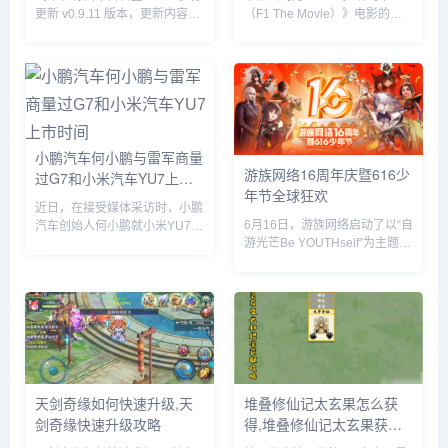
更新 v0.9.11 版本，更新内容包
（F1 The Movie）》电影的全
括网盘挂载新增夸克网盘、硬盘
球上映倾尽全力，在部分拉丁美
休眠设置中新增“唤醒偏好”设
洲国家，苹果与麦当劳开展了趣
置、优化硬盘类型（HDD、
味合作，粉丝们可以购买 F1 主
SSD）的识别等。飞牛 f...
题套餐，并把独家定制的迷你赛
车带回家。...
小鹏汽车何小鹏与雷军商量
游族网络16周年庆暨616少
过G7和小米汽车YU7上市
年节全球狂欢
时间
近日，在接受媒体采访时，小鹏
6月16日，游族网络启动了以“自
汽车创始人何小鹏就小米YU7的
游光芒Be YOUTHself”为主题的
市场表现发表了自己的看法。何
16周年庆暨616少年节，不仅面
小鹏透露，他与小米创始人雷军
向全球游族员工举办为期一周的
就小鹏G7和小米YU7的上市时
狂欢嘉年华，更集结了旗下产品
间进行了多次深入讨论。在交流
为全球玩家带来了庆生版本更新
过程中，何小鹏对小米YU7的...
及包含616...
天剑奇缘如何快速升级,天
堆叠修仙记太玄果怎么获
剑奇缘快速升级攻略
得,堆叠修仙记太玄果获得
方法