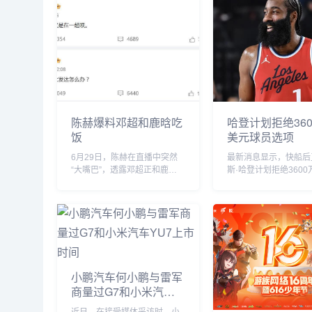
陈赫爆料邓超和鹿晗吃
哈登计划拒绝360
饭
美元球员选项
6月29日，陈赫在直播中突然
最新消息显示，快船后
“大嘴巴”，透露邓超正和鹿晗
斯·哈登计划拒绝3600
私下聚餐，他表示“今晚邓超和
的球员选项并成为完全
鹿晗去吃饭了，如果不是自己
员。...
要直播自己也去吃饭了”。没想
到，当天邓超就在微博发文回
应：“反正就是在一起呗”，配
文简短却...
小鹏汽车何小鹏与雷军
商量过G7和小米汽车
YU7上市时间