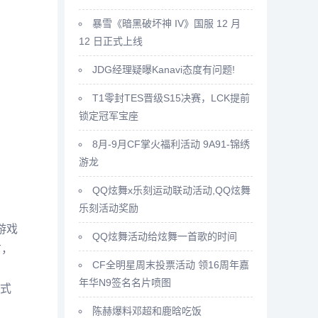
暴雪《暗黑破坏神 IV》国服 12 月
12 日正式上线
JDG经理疑曝Kanavi态度有问题!
T1零封TES晋级S15决赛，LCK提前
锁定冠军宝座
8月-9月CF掌火福利活动 9A91-锦绣
游龙
QQ炫舞x乐刻运动联动活动,QQ炫舞
乐刻活动奖励
游戏
QQ炫舞活动给炫舞一首歌的时间
右，
CF全明星周末投票活动 领16周年嘉
年华N9签名名片喷图
式
陈赫爆料邓超和鹿晗吃饭