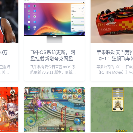
0万
飞牛OS系统更新，网
苹果联动麦当劳
盘挂载新增夸克网盘
《F1：狂飙飞车
套餐
卫詹姆
飞牛私有云今日官宣 fnOS 系
苹果公司为《F1：狂
万美元
统更新 v0.9.11 版本，更新内
（F1 The Movie）
自由球
容包括网盘挂载新增夸克网
球上映倾尽全力，在部
盘、硬盘休眠设置中新增“唤醒
美洲国家，苹果与麦当
偏好”设置、优化硬盘类型
了趣味合作，粉丝们可
（HDD、SSD）的识别等。飞
F1 主题套餐，并把独
牛 f...
迷你赛车带回家。...