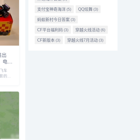
支付宝神奇海洋
QQ炫舞
(5)
(3)
蚂蚁新村今日答案
(3)
CF平台福利码
穿越火线活动
(3)
(6)
CF新版本
穿越火线7月活动
(3)
(3)
推出
》电影
飙飞车
》电影的全
分拉丁
劳开展
以购买
家定制的