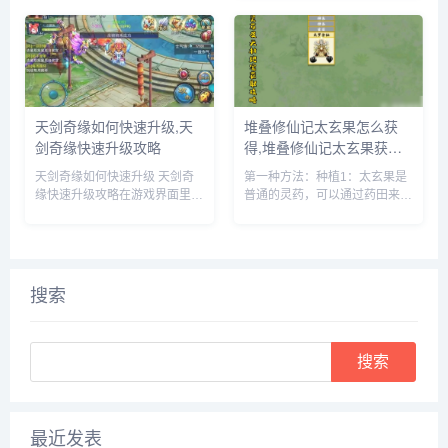
向全球游族员工举办为期一周的
就小鹏G7和小米YU7的上市时
狂欢嘉年华，更集结了旗下产品
间进行了多次深入讨论。在交流
为全球玩家带来了庆生版本更新
过程中，何小鹏对小米YU7的...
及包含616...
天剑奇缘如何快速升级,天
堆叠修仙记太玄果怎么获
剑奇缘快速升级攻略
得,堆叠修仙记太玄果获得
方法
天剑奇缘如何快速升级 天剑奇
第一种方法：种植1：太玄果是
缘快速升级攻略在游戏界面里，
普通的灵药，可以通过药田来种
点击上方的玩法按钮。在玩法界
植，先建一个药田，它需要1个
面里，就可以看到快速升级的办
息壤2个神木1个玄石和1个村民
法，主要就是靠副本和任务来获
2：时间进度条一满，药田就出
得升级经验。比如我们可以领取
现了3：药田一共会出产多种灵
悬赏任务，完成这些任务后，就
药，太玄果就尖其中，将凡人和
搜索
可以...
药...
Search
最近发表