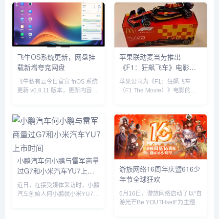
自己也去吃饭了”。没想到，当
天邓超就在微博发文回应：“反
正就是在一起呗”，配文简短却...
飞牛OS系统更新，网盘挂
苹果联动麦当劳推出
载新增夸克网盘
《F1：狂飙飞车》电影套
餐
飞牛私有云今日官宣 fnOS 系统
苹果公司为《F1：狂飙飞车
更新 v0.9.11 版本，更新内容包
（F1 The Movie）》电影的全
括网盘挂载新增夸克网盘、硬盘
球上映倾尽全力，在部分拉丁美
休眠设置中新增“唤醒偏好”设
洲国家，苹果与麦当劳开展了趣
置、优化硬盘类型（HDD、
味合作，粉丝们可以购买 F1 主
SSD）的识别等。飞牛 f...
题套餐，并把独家定制的迷你赛
车带回家。...
小鹏汽车何小鹏与雷军商量
游族网络16周年庆暨616少
过G7和小米汽车YU7上市
年节全球狂欢
时间
近日，在接受媒体采访时，小鹏
6月16日，游族网络启动了以“自
汽车创始人何小鹏就小米YU7的
游光芒Be YOUTHself”为主题的
市场表现发表了自己的看法。何
16周年庆暨616少年节，不仅面
小鹏透露，他与小米创始人雷军