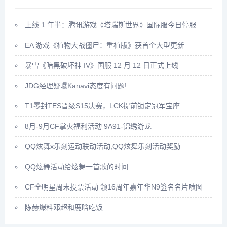
上线 1 年半：腾讯游戏《塔瑞斯世界》国际服今日停服
EA 游戏《植物大战僵尸：重植版》获首个大型更新
暴雪《暗黑破坏神 IV》国服 12 月 12 日正式上线
JDG经理疑曝Kanavi态度有问题!
T1零封TES晋级S15决赛，LCK提前锁定冠军宝座
8月-9月CF掌火福利活动 9A91-锦绣游龙
QQ炫舞x乐刻运动联动活动,QQ炫舞乐刻活动奖励
QQ炫舞活动给炫舞一首歌的时间
CF全明星周末投票活动 领16周年嘉年华N9签名名片喷图
陈赫爆料邓超和鹿晗吃饭