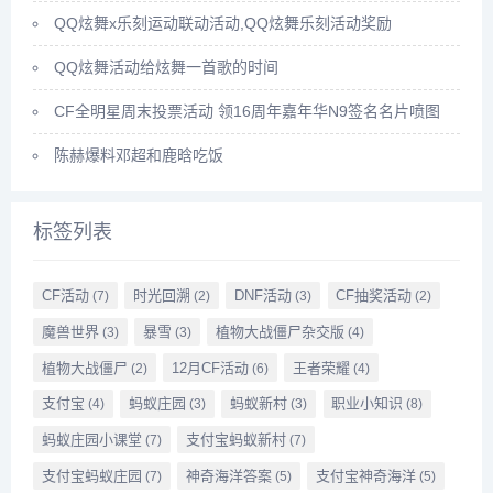
QQ炫舞x乐刻运动联动活动,QQ炫舞乐刻活动奖励
QQ炫舞活动给炫舞一首歌的时间
CF全明星周末投票活动 领16周年嘉年华N9签名名片喷图
陈赫爆料邓超和鹿晗吃饭
标签列表
CF活动
时光回溯
DNF活动
CF抽奖活动
(7)
(2)
(3)
(2)
魔兽世界
暴雪
植物大战僵尸杂交版
(3)
(3)
(4)
植物大战僵尸
12月CF活动
王者荣耀
(2)
(6)
(4)
支付宝
蚂蚁庄园
蚂蚁新村
职业小知识
(4)
(3)
(3)
(8)
蚂蚁庄园小课堂
支付宝蚂蚁新村
(7)
(7)
支付宝蚂蚁庄园
神奇海洋答案
支付宝神奇海洋
(7)
(5)
(5)