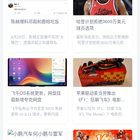
陈赫爆料邓超和鹿晗吃饭
哈登计划拒绝3600万美元
球员选项
6月29日，陈赫在直播中突然“大
最新消息显示，快船后卫詹姆斯
嘴巴”，透露邓超正和鹿晗私下
·哈登计划拒绝3600万美元的球
聚餐，他表示“今晚邓超和鹿晗
员选项并成为完全自由球员。...
去吃饭了，如果不是自己要直播
自己也去吃饭了”。没想到，当
天邓超就在微博发文回应：“反
正就是在一起呗”，配文简短却...
飞牛OS系统更新，网盘挂
苹果联动麦当劳推出
载新增夸克网盘
《F1：狂飙飞车》电影套
餐
飞牛私有云今日官宣 fnOS 系统
苹果公司为《F1：狂飙飞车
更新 v0.9.11 版本，更新内容包
（F1 The Movie）》电影的全
括网盘挂载新增夸克网盘、硬盘
球上映倾尽全力，在部分拉丁美
休眠设置中新增“唤醒偏好”设
洲国家，苹果与麦当劳开展了趣
置、优化硬盘类型（HDD、
味合作，粉丝们可以购买 F1 主
SSD）的识别等。飞牛 f...
题套餐，并把独家定制的迷你赛