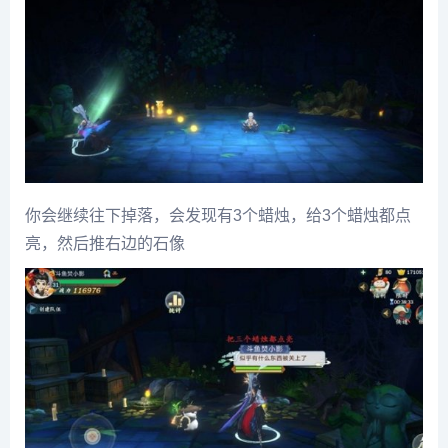
你会继续往下掉落，会发现有3个蜡烛，给3个蜡烛都点
亮，然后推右边的石像