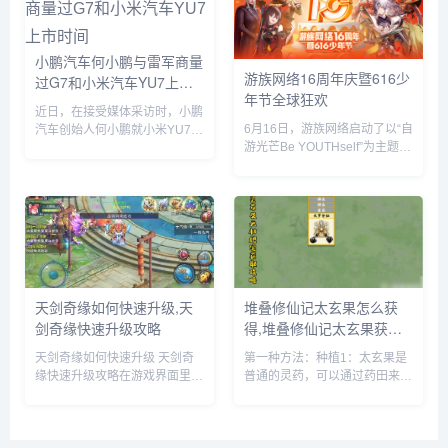
车带回家。...
小鹏汽车何小鹏与雷军商量
游族网络16周年庆暨616少
过G7和小米汽车YU7上市
年节全球狂欢
时间
近日，在接受媒体采访时，小鹏
6月16日，游族网络启动了以“自
汽车创始人何小鹏就小米YU7的
游光芒Be YOUTHself”为主题的
市场表现发表了自己的看法。何
16周年庆暨616少年节，不仅面
小鹏透露，他与小米创始人雷军
向全球游族员工举办为期一周的
就小鹏G7和小米YU7的上市时
狂欢嘉年华，更集结了旗下产品
间进行了多次深入讨论。在交流
为全球玩家带来了庆生版本更新
过程中，何小鹏对小米YU7的...
及包含616...
天剑奇缘如何快速升级,天
堆叠修仙记太玄果怎么获
剑奇缘快速升级攻略
得,堆叠修仙记太玄果获得
方法
天剑奇缘如何快速升级 天剑奇
第一种方法：种植1：太玄果是
缘快速升级攻略在游戏界面里，
普通的灵药，可以通过药田来种
点击上方的玩法按钮。在玩法界
植，先建一个药田，它需要1个
面里，就可以看到快速升级的办
息壤2个神木1个玄石和1个村民
法，主要就是靠副本和任务来获
2：时间进度条一满，药田就出
得升级经验。比如我们可以领取
现了3：药田一共会出产多种灵