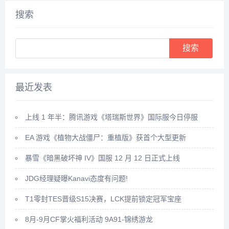
悬赏任务，完成这些任务后，就
药，太玄果就尖其中，将凡人和
搜索
可以...
药...
Search
最近发表
上线 1 年半：腾讯游戏《塔瑞斯世界》国际服今日停服
EA 游戏《植物大战僵尸：重植版》获首个大型更新
暴雪《暗黑破坏神 IV》国服 12 月 12 日正式上线
JDG经理疑曝Kanavi态度有问题!
T1零封TES晋级S15决赛，LCK提前锁定冠军宝座
8月-9月CF掌火福利活动 9A91-锦绣游龙