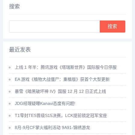
悬赏任务，完成这些任务后，就
药，太玄果就尖其中，将凡人和
搜索
可以...
药...
Search
最近发表
上线 1 年半：腾讯游戏《塔瑞斯世界》国际服今日停服
EA 游戏《植物大战僵尸：重植版》获首个大型更新
暴雪《暗黑破坏神 IV》国服 12 月 12 日正式上线
JDG经理疑曝Kanavi态度有问题!
T1零封TES晋级S15决赛，LCK提前锁定冠军宝座
8月-9月CF掌火福利活动 9A91-锦绣游龙