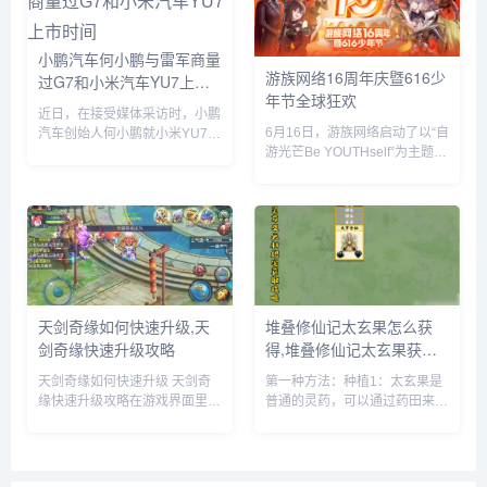
车带回家。...
小鹏汽车何小鹏与雷军商量
游族网络16周年庆暨616少
过G7和小米汽车YU7上市
年节全球狂欢
时间
近日，在接受媒体采访时，小鹏
6月16日，游族网络启动了以“自
汽车创始人何小鹏就小米YU7的
游光芒Be YOUTHself”为主题的
市场表现发表了自己的看法。何
16周年庆暨616少年节，不仅面
小鹏透露，他与小米创始人雷军
向全球游族员工举办为期一周的
就小鹏G7和小米YU7的上市时
狂欢嘉年华，更集结了旗下产品
间进行了多次深入讨论。在交流
为全球玩家带来了庆生版本更新
过程中，何小鹏对小米YU7的...
及包含616...
天剑奇缘如何快速升级,天
堆叠修仙记太玄果怎么获
剑奇缘快速升级攻略
得,堆叠修仙记太玄果获得
方法
天剑奇缘如何快速升级 天剑奇
第一种方法：种植1：太玄果是
缘快速升级攻略在游戏界面里，
普通的灵药，可以通过药田来种
点击上方的玩法按钮。在玩法界
植，先建一个药田，它需要1个
面里，就可以看到快速升级的办
息壤2个神木1个玄石和1个村民
法，主要就是靠副本和任务来获
2：时间进度条一满，药田就出
得升级经验。比如我们可以领取
现了3：药田一共会出产多种灵