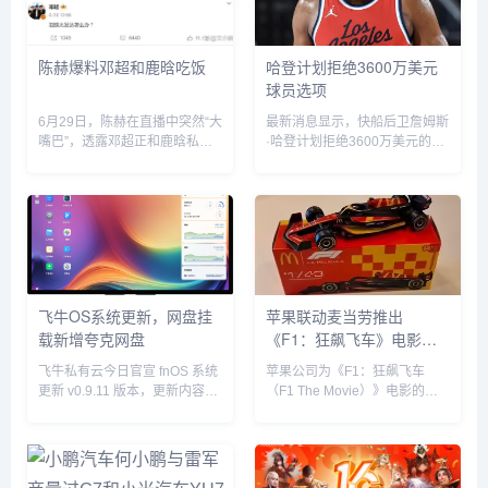
陈赫爆料邓超和鹿晗吃饭
哈登计划拒绝3600万美元
球员选项
6月29日，陈赫在直播中突然“大
最新消息显示，快船后卫詹姆斯
嘴巴”，透露邓超正和鹿晗私下
·哈登计划拒绝3600万美元的球
聚餐，他表示“今晚邓超和鹿晗
员选项并成为完全自由球员。...
去吃饭了，如果不是自己要直播
自己也去吃饭了”。没想到，当
天邓超就在微博发文回应：“反
正就是在一起呗”，配文简短却...
飞牛OS系统更新，网盘挂
苹果联动麦当劳推出
载新增夸克网盘
《F1：狂飙飞车》电影套
餐
飞牛私有云今日官宣 fnOS 系统
苹果公司为《F1：狂飙飞车
更新 v0.9.11 版本，更新内容包
（F1 The Movie）》电影的全
括网盘挂载新增夸克网盘、硬盘
球上映倾尽全力，在部分拉丁美
休眠设置中新增“唤醒偏好”设
洲国家，苹果与麦当劳开展了趣
置、优化硬盘类型（HDD、
味合作，粉丝们可以购买 F1 主
SSD）的识别等。飞牛 f...
题套餐，并把独家定制的迷你赛