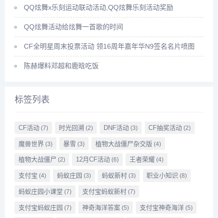
QQ炫舞x乐刻运动联动活动,QQ炫舞乐刻活动奖励
QQ炫舞活动给炫舞一首歌的时间
CF全明星周末投票活动 领16周年嘉年华N9签名名片喷图
陈赫爆料邓超和鹿晗吃饭
标签列表
CF活动
时光回溯
DNF活动
CF抽奖活动
(7)
(2)
(3)
(2)
魔兽世界
暴雪
植物大战僵尸杂交版
(3)
(3)
(4)
植物大战僵尸
12月CF活动
王者荣耀
(2)
(6)
(4)
支付宝
蚂蚁庄园
蚂蚁新村
职业小知识
(4)
(3)
(3)
(8)
蚂蚁庄园小课堂
支付宝蚂蚁新村
(7)
(7)
支付宝蚂蚁庄园
神奇海洋答案
支付宝神奇海洋
(7)
(5)
(5)