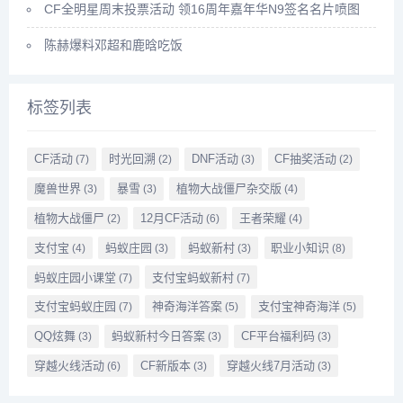
CF全明星周末投票活动 领16周年嘉年华N9签名名片喷图
陈赫爆料邓超和鹿晗吃饭
标签列表
CF活动
时光回溯
DNF活动
CF抽奖活动
(7)
(2)
(3)
(2)
魔兽世界
暴雪
植物大战僵尸杂交版
(3)
(3)
(4)
植物大战僵尸
12月CF活动
王者荣耀
(2)
(6)
(4)
支付宝
蚂蚁庄园
蚂蚁新村
职业小知识
(4)
(3)
(3)
(8)
蚂蚁庄园小课堂
支付宝蚂蚁新村
(7)
(7)
支付宝蚂蚁庄园
神奇海洋答案
支付宝神奇海洋
(7)
(5)
(5)
QQ炫舞
蚂蚁新村今日答案
CF平台福利码
(3)
(3)
(3)
穿越火线活动
CF新版本
穿越火线7月活动
(6)
(3)
(3)