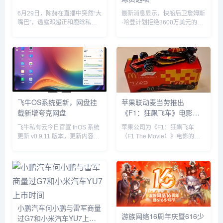
6月29日，陈赫在直播中突然“大
最新消息显示，快船后卫詹姆斯
嘴巴”，透露邓超正和鹿晗私下
·哈登计划拒绝3600万美元的球
聚餐，他表示“今晚邓超和鹿晗
员选项并成为完全自由球员。...
去吃饭了，如果不是自己要直播
自己也去吃饭了”。没想到，当
天邓超就在微博发文回应：“反
正就是在一起呗”，配文简短却...
飞牛OS系统更新，网盘挂
苹果联动麦当劳推出
载新增夸克网盘
《F1：狂飙飞车》电影套
餐
飞牛私有云今日官宣 fnOS 系统
苹果公司为《F1：狂飙飞车
更新 v0.9.11 版本，更新内容包
（F1 The Movie）》电影的全
括网盘挂载新增夸克网盘、硬盘
球上映倾尽全力，在部分拉丁美
休眠设置中新增“唤醒偏好”设
洲国家，苹果与麦当劳开展了趣
置、优化硬盘类型（HDD、
味合作，粉丝们可以购买 F1 主
SSD）的识别等。飞牛 f...
题套餐，并把独家定制的迷你赛
车带回家。...
小鹏汽车何小鹏与雷军商量
游族网络16周年庆暨616少
过G7和小米汽车YU7上市