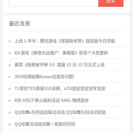
最近发表
上线 1 年半：腾讯游戏《塔瑞斯世界》国际服今日停服
EA 游戏《植物大战僵尸：重植版》获首个大型更新
暴雪《暗黑破坏神 IV》国服 12 月 12 日正式上线
JDG经理疑曝Kanavi态度有问题!
T1零封TES晋级S15决赛，LCK提前锁定冠军宝座
8月-9月CF掌火福利活动 9A91-锦绣游龙
QQ炫舞x乐刻运动联动活动,QQ炫舞乐刻活动奖励
QQ炫舞活动给炫舞一首歌的时间