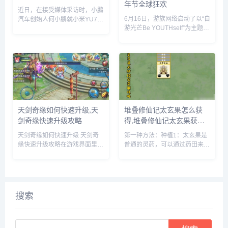
年节全球狂欢
时间
近日，在接受媒体采访时，小鹏
6月16日，游族网络启动了以“自
汽车创始人何小鹏就小米YU7的
游光芒Be YOUTHself”为主题的
市场表现发表了自己的看法。何
16周年庆暨616少年节，不仅面
小鹏透露，他与小米创始人雷军
向全球游族员工举办为期一周的
就小鹏G7和小米YU7的上市时
狂欢嘉年华，更集结了旗下产品
间进行了多次深入讨论。在交流
为全球玩家带来了庆生版本更新
过程中，何小鹏对小米YU7的...
及包含616...
天剑奇缘如何快速升级,天
堆叠修仙记太玄果怎么获
剑奇缘快速升级攻略
得,堆叠修仙记太玄果获得
方法
天剑奇缘如何快速升级 天剑奇
第一种方法：种植1：太玄果是
缘快速升级攻略在游戏界面里，
普通的灵药，可以通过药田来种
点击上方的玩法按钮。在玩法界
植，先建一个药田，它需要1个
面里，就可以看到快速升级的办
息壤2个神木1个玄石和1个村民
法，主要就是靠副本和任务来获
2：时间进度条一满，药田就出
得升级经验。比如我们可以领取
现了3：药田一共会出产多种灵
悬赏任务，完成这些任务后，就
药，太玄果就尖其中，将凡人和
搜索
可以...
药...
Search