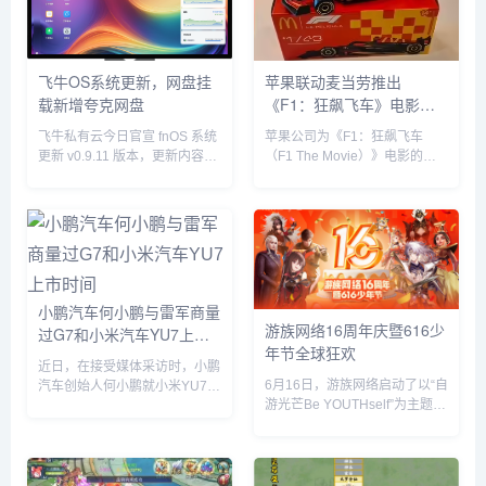
正就是在一起呗”，配文简短却...
飞牛OS系统更新，网盘挂
苹果联动麦当劳推出
载新增夸克网盘
《F1：狂飙飞车》电影套
餐
飞牛私有云今日官宣 fnOS 系统
苹果公司为《F1：狂飙飞车
更新 v0.9.11 版本，更新内容包
（F1 The Movie）》电影的全
括网盘挂载新增夸克网盘、硬盘
球上映倾尽全力，在部分拉丁美
休眠设置中新增“唤醒偏好”设
洲国家，苹果与麦当劳开展了趣
置、优化硬盘类型（HDD、
味合作，粉丝们可以购买 F1 主
SSD）的识别等。飞牛 f...
题套餐，并把独家定制的迷你赛
车带回家。...
小鹏汽车何小鹏与雷军商量
游族网络16周年庆暨616少
过G7和小米汽车YU7上市
年节全球狂欢
时间
近日，在接受媒体采访时，小鹏
6月16日，游族网络启动了以“自
汽车创始人何小鹏就小米YU7的
游光芒Be YOUTHself”为主题的
市场表现发表了自己的看法。何
16周年庆暨616少年节，不仅面
小鹏透露，他与小米创始人雷军
向全球游族员工举办为期一周的
就小鹏G7和小米YU7的上市时
狂欢嘉年华，更集结了旗下产品
间进行了多次深入讨论。在交流
为全球玩家带来了庆生版本更新
过程中，何小鹏对小米YU7的...