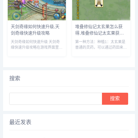
及包含616...
天剑奇缘如何快速升级,天
堆叠修仙记太玄果怎么获
剑奇缘快速升级攻略
得,堆叠修仙记太玄果获得
方法
天剑奇缘如何快速升级 天剑奇
第一种方法：种植1：太玄果是
缘快速升级攻略在游戏界面里，
普通的灵药，可以通过药田来种
点击上方的玩法按钮。在玩法界
植，先建一个药田，它需要1个
面里，就可以看到快速升级的办
息壤2个神木1个玄石和1个村民
法，主要就是靠副本和任务来获
2：时间进度条一满，药田就出
得升级经验。比如我们可以领取
现了3：药田一共会出产多种灵
悬赏任务，完成这些任务后，就
药，太玄果就尖其中，将凡人和
搜索
可以...
药...
Search
最近发表