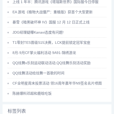
上线 1 年半：腾讯游戏《塔瑞斯世界》国际服今日停服
EA 游戏《植物大战僵尸：重植版》获首个大型更新
暴雪《暗黑破坏神 IV》国服 12 月 12 日正式上线
JDG经理疑曝Kanavi态度有问题!
T1零封TES晋级S15决赛，LCK提前锁定冠军宝座
8月-9月CF掌火福利活动 9A91-锦绣游龙
QQ炫舞x乐刻运动联动活动,QQ炫舞乐刻活动奖励
QQ炫舞活动给炫舞一首歌的时间
CF全明星周末投票活动 领16周年嘉年华N9签名名片喷图
陈赫爆料邓超和鹿晗吃饭
标签列表