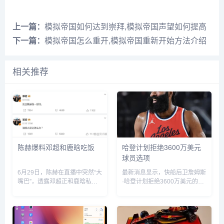
上一篇：
模拟帝国如何达到崇拜,模拟帝国声望如何提高
下一篇：
模拟帝国怎么重开,模拟帝国重新开始方法介绍
相关推荐
陈赫爆料邓超和鹿晗吃饭
哈登计划拒绝3600万美元
球员选项
6月29日，陈赫在直播中突然“大
最新消息显示，快船后卫詹姆斯
嘴巴”，透露邓超正和鹿晗私下
·哈登计划拒绝3600万美元的球
聚餐，他表示“今晚邓超和鹿晗
员选项并成为完全自由球员。...
去吃饭了，如果不是自己要直播
自己也去吃饭了”。没想到，当
天邓超就在微博发文回应：“反