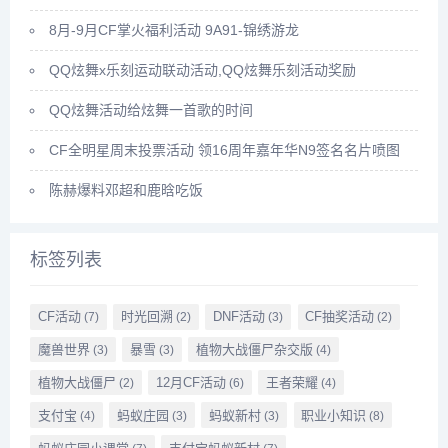
8月-9月CF掌火福利活动 9A91-锦绣游龙
QQ炫舞x乐刻运动联动活动,QQ炫舞乐刻活动奖励
QQ炫舞活动给炫舞一首歌的时间
CF全明星周末投票活动 领16周年嘉年华N9签名名片喷图
陈赫爆料邓超和鹿晗吃饭
标签列表
CF活动
时光回溯
DNF活动
CF抽奖活动
(7)
(2)
(3)
(2)
魔兽世界
暴雪
植物大战僵尸杂交版
(3)
(3)
(4)
植物大战僵尸
12月CF活动
王者荣耀
(2)
(6)
(4)
支付宝
蚂蚁庄园
蚂蚁新村
职业小知识
(4)
(3)
(3)
(8)