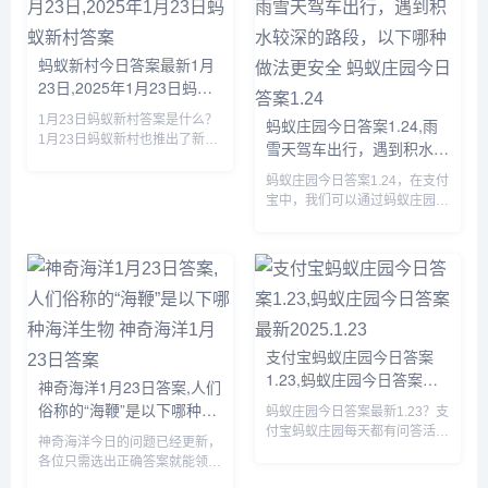
蚂蚁新村今日答案最新1月
23日,2025年1月23日蚂蚁
新村答案
1月23日蚂蚁新村答案是什么？
蚂蚁庄园今日答案1.24,雨
1月23日蚂蚁新村也推出了新的
雪天驾车出行，遇到积水较
问题，答对题目就可以获得木兰
深的路段，以下哪种做法更
币产速+3/时的奖励，那么虞山
蚂蚁庄园今日答案1.24，在支付
安全 蚂蚁庄园今日答案
派古琴发源于我国哪个地方的答
宝中，我们可以通过蚂蚁庄园回
1.24
案是什么呢？接下来就让我们一
答每日问题，答对后可以获取饲
起了解一下1月23日蚂蚁新...
料，我们可以使用饲料喂养小
鸡，那么蚂蚁庄园今日答案1.24
是什么，下面一起来看看吧。...
支付宝蚂蚁庄园今日答案
1.23,蚂蚁庄园今日答案最
神奇海洋1月23日答案,人们
新2025.1.23
俗称的“海鞭”是以下哪种海
蚂蚁庄园今日答案最新1.23？支
洋生物 神奇海洋1月23日答
付宝蚂蚁庄园每天都有问答活
神奇海洋今日的问题已经更新，
动，完成问答可以获取180g饲
案
各位只需选出正确答案就能领取
料来喂养小鸡，那么蚂蚁庄园今
拼图奖励，由于很多小伙伴都不