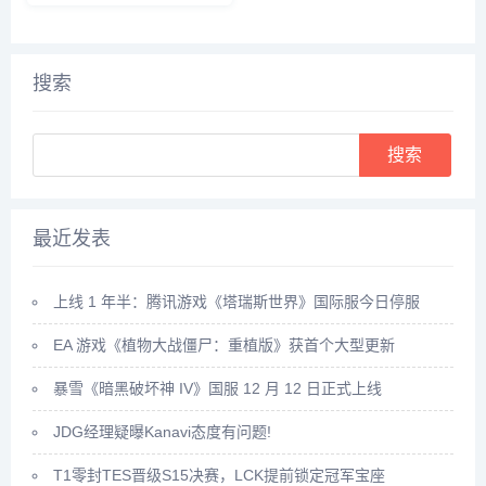
日答案是什么呢？接下来就让我
知道人们俗称的“海鞭”是以下哪
们一起了解一下今天1.23的正确
种海洋生物，所以小编下面就来
答案吧。...
给大家详细介绍一下，感兴趣的
快来看一看吧。...
搜索
Search
最近发表
上线 1 年半：腾讯游戏《塔瑞斯世界》国际服今日停服
EA 游戏《植物大战僵尸：重植版》获首个大型更新
暴雪《暗黑破坏神 IV》国服 12 月 12 日正式上线
JDG经理疑曝Kanavi态度有问题!
T1零封TES晋级S15决赛，LCK提前锁定冠军宝座