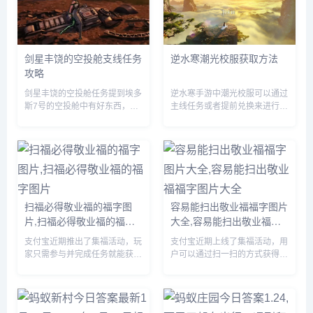
剑星丰饶的空投舱支线任务
逆水寒潮光校服获取方法
攻略
剑星丰饶的空投舱任务提到埃多
逆水寒手游中潮光校服可以通过
斯7号的空投舱中有好东西，先
主线任务或者提前兑换来进行获
到先得，赶紧行动起来吧，那么
取，玩家们需要完成相关的任务
这一任务要怎么做呢？前往埃多
即可，由于很多伙伴们不知道怎
斯7号找到空投舱，但是等我们
么获得，下面小编就为大家带来
达到的时候里面已经没啥好东西
具体的方法，有需要的自行查看
了。...
吧。...
扫福必得敬业福的福字图
容易能扫出敬业福福字图片
片,扫福必得敬业福的福字
大全,容易能扫出敬业福福
图片
字图片大全
支付宝近期推出了集福活动，玩
支付宝近期上线了集福活动，用
家只需参与并完成任务就能获得
户可以通过扫一扫的方式获得福
现金奖励，由于很多小伙伴不知
卡，由于很多小伙伴不知道哪些
道哪些福字可以扫出敬业福，下
福字图片容易扫出敬业福，下面
面小编将为大家详细介绍一下，
小编将为大家详细介绍一下，有
感兴趣的可以接着往下看。...
需要的小伙伴赶紧来看看吧。...