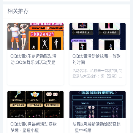
相关推荐
QQ炫舞x乐刻运动联动活
QQ炫舞活动给炫舞一首歌
动,QQ炫舞乐刻活动奖励
的时间
...
活动名称：给炫舞一首歌的时间
登录与大区操作：需【登录】，
登录后可进行【绑定大区 】以
及【注销】操作。 活动时间：
2025 年 6 月 24 日 - 2025 年 8
月 7 日 活动内容...
QQ炫舞6月最新活动鎏欲
炫舞6月最新活动诡影奇踪
梦境 · 星瞳小屋
· 星空祈愿