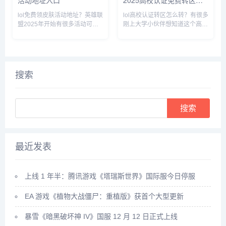
作方法介绍
lol免费领皮肤活动地址？英雄联
lol高校认证转区怎么转？有很多
盟2025年开始有很多活动可以
刚上大学小伙伴想知道这个高校
免费领取皮肤，一般都是必得未
认证活动怎么转区，下面游侠网
拥有皮肤，下面小编就给大家带
小编就给大家带来2025英雄联
来2025英雄联盟免费领皮肤活
盟高校认证免费转区操作方法介
动地址入口，一起来看看吧。...
绍，一起来看看吧。...
搜索
Search
最近发表
上线 1 年半：腾讯游戏《塔瑞斯世界》国际服今日停服
EA 游戏《植物大战僵尸：重植版》获首个大型更新
暴雪《暗黑破坏神 IV》国服 12 月 12 日正式上线