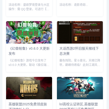
活动名称：鎏欲梦境登录与大区
活动名称：诡影奇踪...
操作：需 QQ 登录，可进行【绑
定大区】与【注销】操作。抽奖
规则每投入 1Q 币可获得 1 个音
符输入器且赠送 1 次抽奖机
会。...
《幻兽帕鲁》v0.6.0 大更新
大话西游2怀旧服天梯线下
发布
总决赛
《幻兽帕鲁》游戏今日发布了
暮色残阳，星斗豪光，天梯已降
v0.6.0 大更新，联动《泰拉瑞
世，巅峰待君临！此刻江湖风云
亚》，并新增钓鱼、打捞、信赖
激荡，三界侠士身纵烈马手执长
度、任务等系统。...
枪，只待号角鸣响的一刻，就要
齐赴这座荣耀争锋场！ 2025天
梯巅峰战年度总决赛线下赛将
至，...
英雄联盟2025免费领皮肤
lol高校认证转区,英雄联盟
活动地址入口
2025高校认证免费转区操