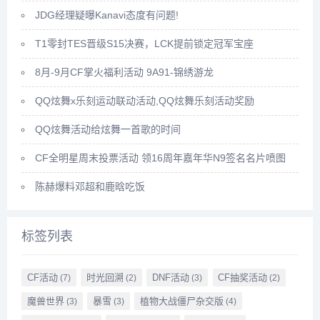
JDG经理疑曝Kanavi态度有问题!
T1零封TES晋级S15决赛，LCK提前锁定冠军宝座
8月-9月CF掌火福利活动 9A91-锦绣游龙
QQ炫舞x乐刻运动联动活动,QQ炫舞乐刻活动奖励
QQ炫舞活动给炫舞一首歌的时间
CF全明星周末投票活动 领16周年嘉年华N9签名名片喷图
陈赫爆料邓超和鹿晗吃饭
标签列表
CF活动
时光回溯
DNF活动
CF抽奖活动
(7)
(2)
(3)
(2)
魔兽世界
暴雪
植物大战僵尸杂交版
(3)
(3)
(4)