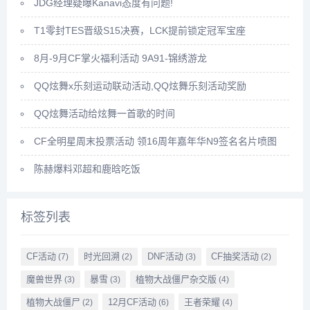
JDG经理疑曝Kanavi态度有问题!
T1零封TES晋级S15决赛，LCK提前锁定冠军宝座
8月-9月CF掌火福利活动 9A91-锦绣游龙
QQ炫舞x乐刻运动联动活动,QQ炫舞乐刻活动奖励
QQ炫舞活动给炫舞一首歌的时间
CF全明星周末投票活动 领16周年嘉年华N9签名名片喷图
陈赫爆料邓超和鹿晗吃饭
标签列表
CF活动
时光回溯
DNF活动
CF抽奖活动
(7)
(2)
(3)
(2)
魔兽世界
暴雪
植物大战僵尸杂交版
(3)
(3)
(4)
植物大战僵尸
12月CF活动
王者荣耀
(2)
(6)
(4)