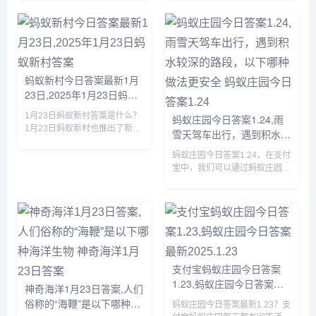
道哪些福字可以扫出敬业福，下
福字图片容易扫出敬业福，下面
面小编将为大家详细介绍一下，
小编将为大家详细介绍一下，有
感兴趣的可以接着往下看。...
需要的小伙伴赶紧来看看吧。...
蚂蚁新村今日答案最新1月
23日,2025年1月23日蚂蚁
新村答案
1月23日蚂蚁新村答案是什么？
蚂蚁庄园今日答案1.24,雨
1月23日蚂蚁新村也推出了新的
雪天驾车出行，遇到积水较
问题，答对题目就可以获得木兰
深的路段，以下哪种做法更
币产速+3/时的奖励，那么虞山
蚂蚁庄园今日答案1.24，在支付
安全 蚂蚁庄园今日答案
派古琴发源于我国哪个地方的答
宝中，我们可以通过蚂蚁庄园回
1.24
案是什么呢？接下来就让我们一
答每日问题，答对后可以获取饲
起了解一下1月23日蚂蚁新...
料，我们可以使用饲料喂养小
鸡，那么蚂蚁庄园今日答案1.24
是什么，下面一起来看看吧。...
支付宝蚂蚁庄园今日答案
1.23,蚂蚁庄园今日答案最
神奇海洋1月23日答案,人们
新2025.1.23
俗称的“海鞭”是以下哪种海
蚂蚁庄园今日答案最新1.23？支