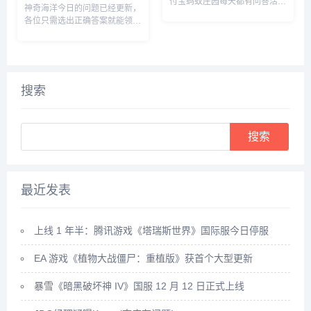
洋生物 神奇海洋1月23日答
付宝蚂蚁庄园每天都有问答活
神奇海洋今日的问题已经更新，
动，完成问答可以获取180g饲
案
各位只需选出正确答案就能领取
料来喂养小鸡，那么蚂蚁庄园今
拼图奖励，由于很多小伙伴都不
日答案是什么呢？接下来就让我
知道人们俗称的“海鞭”是以下哪
们一起了解一下今天1.23的正确
种海洋生物，所以小编下面就来
答案吧。...
给大家详细介绍一下，感兴趣的
快来看一看吧。...
搜索
Search
最近发表
上线 1 年半：腾讯游戏《塔瑞斯世界》国际服今日停服
EA 游戏《植物大战僵尸：重植版》获首个大型更新
暴雪《暗黑破坏神 IV》国服 12 月 12 日正式上线