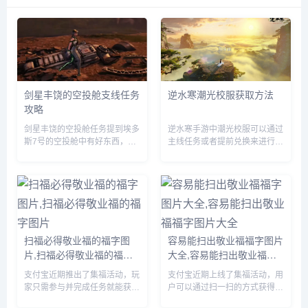
剑星丰饶的空投舱支线任务
逆水寒潮光校服获取方法
攻略
剑星丰饶的空投舱任务提到埃多
逆水寒手游中潮光校服可以通过
斯7号的空投舱中有好东西，先
主线任务或者提前兑换来进行获
到先得，赶紧行动起来吧，那么
取，玩家们需要完成相关的任务
这一任务要怎么做呢？前往埃多
即可，由于很多伙伴们不知道怎
斯7号找到空投舱，但是等我们
么获得，下面小编就为大家带来
达到的时候里面已经没啥好东西
具体的方法，有需要的自行查看
了。...
吧。...
扫福必得敬业福的福字图
容易能扫出敬业福福字图片
片,扫福必得敬业福的福字
大全,容易能扫出敬业福福
图片
字图片大全
支付宝近期推出了集福活动，玩
支付宝近期上线了集福活动，用
家只需参与并完成任务就能获得
户可以通过扫一扫的方式获得福
现金奖励，由于很多小伙伴不知
卡，由于很多小伙伴不知道哪些