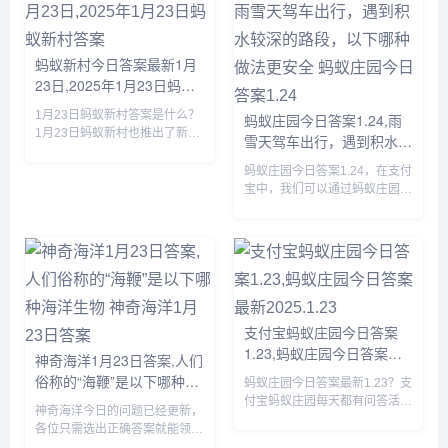
蚂蚁新村今日答案最新1月
23日,2025年1月23日蚂蚁
新村答案
1月23日蚂蚁新村答案是什么？
蚂蚁庄园今日答案1.24,雨
1月23日蚂蚁新村也推出了新的
雪天驾车出行，遇到积水较
问题，答对题目就可以获得木兰
深的路段，以下哪种做法更
币产速+3/时的奖励，那么虞山
蚂蚁庄园今日答案1.24，在支付
安全 蚂蚁庄园今日答案
派古琴发源于我国哪个地方的答
宝中，我们可以通过蚂蚁庄园回
1.24
案是什么呢？接下来就让我们一
答每日问题，答对后可以获取饲
起了解一下1月23日蚂蚁新...
料，我们可以使用饲料喂养小
鸡，那么蚂蚁庄园今日答案1.24
是什么，下面一起来看看吧。...
支付宝蚂蚁庄园今日答案
1.23,蚂蚁庄园今日答案最
神奇海洋1月23日答案,人们
新2025.1.23
俗称的“海鞭”是以下哪种海
蚂蚁庄园今日答案最新1.23？支
洋生物 神奇海洋1月23日答
付宝蚂蚁庄园每天都有问答活
神奇海洋今日的问题已经更新，
动，完成问答可以获取180g饲
案
各位只需选出正确答案就能领取
料来喂养小鸡，那么蚂蚁庄园今
拼图奖励，由于很多小伙伴都不