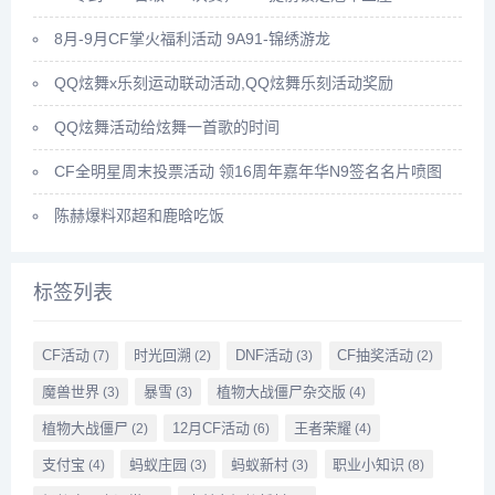
8月-9月CF掌火福利活动 9A91-锦绣游龙
QQ炫舞x乐刻运动联动活动,QQ炫舞乐刻活动奖励
QQ炫舞活动给炫舞一首歌的时间
CF全明星周末投票活动 领16周年嘉年华N9签名名片喷图
陈赫爆料邓超和鹿晗吃饭
标签列表
CF活动
时光回溯
DNF活动
CF抽奖活动
(7)
(2)
(3)
(2)
魔兽世界
暴雪
植物大战僵尸杂交版
(3)
(3)
(4)
植物大战僵尸
12月CF活动
王者荣耀
(2)
(6)
(4)
支付宝
蚂蚁庄园
蚂蚁新村
职业小知识
(4)
(3)
(3)
(8)