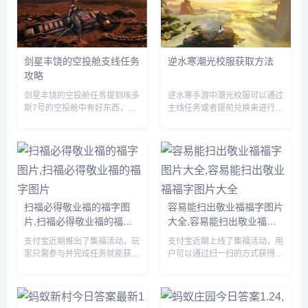
剑星丰饶的空投舱支线任务
逆水寒潮光校服获取方法
攻略
剑星丰饶的空投舱任务提到埃多
逆水寒手游中潮光校服可以通过
斯7号的空投舱中有好东西，先
主线任务或者提前兑换来进行获
到先得，赶紧行动起来吧，那么
取，玩家们需要完成相关的任务
这一任务要怎么做呢？前往埃多
即可，由于很多伙伴们不知道怎
斯7号找到空投舱，但是等我们
么获得，下面小编就为大家带来
达到的时候里面已经没啥好东西
具体的方法，有需要的自行查看
了。...
吧。...
扫福必得敬业福的福字图
容易能扫出敬业福福字图片
片,扫福必得敬业福的福字
大全,容易能扫出敬业福福
图片
字图片大全
支付宝近期推出了集福活动，玩
支付宝近期上线了集福活动，用
家只需参与并完成任务就能获得
户可以通过扫一扫的方式获得福
现金奖励，由于很多小伙伴不知
卡，由于很多小伙伴不知道哪些
道哪些福字可以扫出敬业福，下
福字图片容易扫出敬业福，下面
面小编将为大家详细介绍一下，
小编将为大家详细介绍一下，有
感兴趣的可以接着往下看。...
需要的小伙伴赶紧来看看吧。...