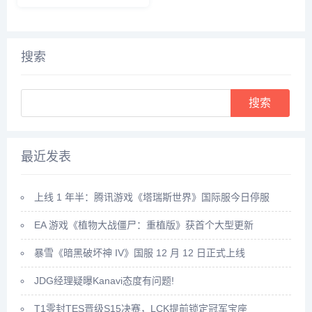
日答案是什么呢？接下来就让我
知道人们俗称的“海鞭”是以下哪
们一起了解一下今天1.23的正确
种海洋生物，所以小编下面就来
答案吧。...
给大家详细介绍一下，感兴趣的
快来看一看吧。...
搜索
Search
最近发表
上线 1 年半：腾讯游戏《塔瑞斯世界》国际服今日停服
EA 游戏《植物大战僵尸：重植版》获首个大型更新
暴雪《暗黑破坏神 IV》国服 12 月 12 日正式上线
JDG经理疑曝Kanavi态度有问题!
T1零封TES晋级S15决赛，LCK提前锁定冠军宝座