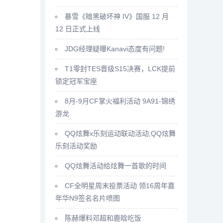
暴雪《暗黑破坏神 IV》国服 12 月
12 日正式上线
JDG经理疑曝Kanavi态度有问题!
T1零封TES晋级S15决赛，LCK提前
锁定冠军宝座
8月-9月CF掌火福利活动 9A91-锦绣
游龙
QQ炫舞x乐刻运动联动活动,QQ炫舞
乐刻活动奖励
QQ炫舞活动给炫舞一首歌的时间
CF全明星周末投票活动 领16周年嘉
年华N9签名名片喷图
陈赫爆料邓超和鹿晗吃饭