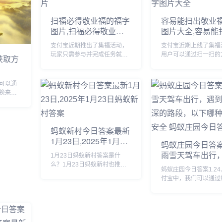
扫福必得敬业福的福字
容易能扫出敬业
图片,扫福必得敬业福
图片大全,容易能
的福字图片
敬业福福字图片
支付宝近期推出了集福活动，
支付宝近期上线了集福
玩家只需参与并完成任务就能
用户可以通过扫一扫的
获取方
获得现金奖励，由于很多小伙
得福卡，由于很多小伙
伴不知道哪些福字可以扫出敬
道哪些福字图片容易扫
业福，下面小编将为大家详细
福，下面小编将为大家
可以通
介绍一下，感兴趣的可以接着
绍一下，有需要的小伙
换来进
往下看。...
来看看吧。...
成相关
伙伴们
小编就
，有需
蚂蚁新村今日答案最新
1月23日,2025年1月23
蚂蚁庄园今日答案1
日蚂蚁新村答案
雨雪天驾车出行
1月23日蚂蚁新村答案是什
积水较深的路段
么？1月23日蚂蚁新村也推出
蚂蚁庄园今日答案1.2
了新的问题，答对题目就可以
哪种做法更安全 
付宝中，我们可以通过
获得木兰币产速+3/时的奖励，
庄园今日答案1.2
园回答每日问题，答对
那么虞山派古琴发源于我国哪
获取饲料，我们可以使
个地方的答案是什么呢？接下
喂养小鸡，那么蚂蚁庄
来就让我们一起了解一下1月
答案1.24是什么，下
23日蚂蚁新...