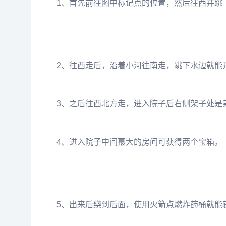
1、首先前往图中标记点的位置，然后往西并跳
2、往西走后，沿着小河往南走，跳下水边就能
3、之后往西北方走，进入院子后右侧架子处是
4、进入院子中间蕞大的房间可获得两个宝箱。
5、出来后绕到后面，使用火箭点燃炸药桶就能