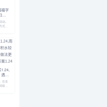
福福字
扫出
大全
活动，
方式获
伴不知
出敬业
详细介
伴赶紧
.24,
，遇到
，以下
4，在支
蚂蚁
蚂蚁庄
4
后可以
用饲料
园今日
面一起来