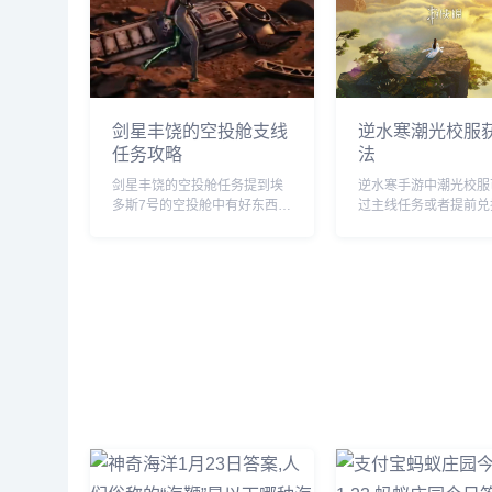
剑星丰饶的空投舱支线
逆水寒潮光校服
任务攻略
法
剑星丰饶的空投舱任务提到埃
逆水寒手游中潮光校服
多斯7号的空投舱中有好东西，
过主线任务或者提前兑
先到先得，赶紧行动起来吧，
行获取，玩家们需要完
那么这一任务要怎么做呢？前
的任务即可，由于很多
往埃多斯7号找到空投舱，但是
不知道怎么获得，下面
等我们达到的时候里面已经没
为大家带来具体的方法
啥好东西了。...
要的自行查看吧。...