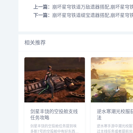
上一篇：
崩坏星穹铁道万敌遗器搭配,崩坏星穹
下一篇：
崩坏星穹铁道缇宝遗器搭配,崩坏星穹
相关推荐
剑星丰饶的空投舱支线
逆水寒潮光校服
任务攻略
法
剑星丰饶的空投舱任务提到埃
逆水寒手游中潮光校服
多斯7号的空投舱中有好东西，
过主线任务或者提前兑