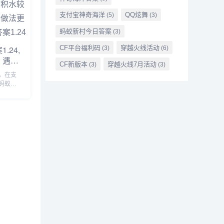
支付宝神奇海洋
QQ炫舞
(5)
(3)
蚂蚁新村今日答案
(3)
CF平台福利码
穿越火线活动
.24,
(3)
(6)
，遇到
CF新版本
穿越火线7月活动
(3)
(3)
，以下
4，在支
蚂蚁
蚂蚁庄
4
后可以
用饲料
园今日
面一起来