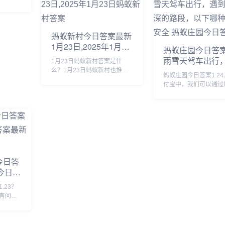
往下看。...
来看看吧。...
成相关
伙伴们
小编就
，有需
蚂蚁新村今日答案最新
1月23日,2025年1月23
蚂蚁庄园今日答案1
日蚂蚁新村答案
雨雪天驾车出行
1月23日蚂蚁新村答案是什
积水较深的路段
么？1月23日蚂蚁新村也推出
蚂蚁庄园今日答案1.2
了新的问题，答对题目就可以
哪种做法更安全 
付宝中，我们可以通过
获得木兰币产速+3/时的奖励，
庄园今日答案1.2
园回答每日问题，答对
那么虞山派古琴发源于我国哪
获取饲料，我们可以使
个地方的答案是什么呢？接下
喂养小鸡，那么蚂蚁庄
来就让我们一起了解一下1月
答案1.24是什么，下
23日蚂蚁新...
看看吧。...
今日答
园今日答
.23？
有问答
180g
蚂蚁庄
接下来