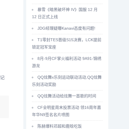
暴雪《暗黑破坏神 IV》国服 12 月
12 日正式上线
JDG经理疑曝Kanavi态度有问题!
T1零封TES晋级S15决赛，LCK提前
锁定冠军宝座
8月-9月CF掌火福利活动 9A91-锦绣
游龙
QQ炫舞x乐刻运动联动活动,QQ炫舞
记
乐刻活动奖励
QQ炫舞活动给炫舞一首歌的时间
CF全明星周末投票活动 领16周年嘉
年华N9签名名片喷图
陈赫爆料邓超和鹿晗吃饭