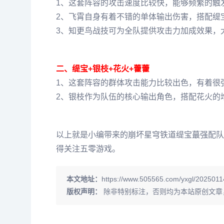
1、这套阵容的攻击速度比较快，能够频繁的触
2、飞霄自身有着不错的单体输出伤害，搭配缇
3、知更鸟战技可为全队提供攻击力加成效果，
二、缇宝+银枝+花火+藿藿
1、这套阵容的群体攻击能力比较出色，有着很
2、银枝作为队伍的核心输出角色，搭配花火的
以上就是小编带来的崩坏星穹铁道缇宝蕞强配队
得关注五零游戏。
本文地址：
https://www.505565.com/yxgl/2025011
版权声明：
除非特别标注，否则均为本站原创文章