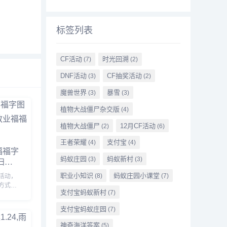
标签列表
CF活动
时光回溯
(7)
(2)
DNF活动
CF抽奖活动
(3)
(2)
魔兽世界
暴雪
(3)
(3)
植物大战僵尸杂交版
(4)
植物大战僵尸
12月CF活动
(2)
(6)
王者荣耀
支付宝
(4)
(4)
福福字
蚂蚁庄园
蚂蚁新村
扫出
(3)
(3)
大全
职业小知识
蚂蚁庄园小课堂
(8)
(7)
活动，
方式获
支付宝蚂蚁新村
(7)
伴不知
出敬业
支付宝蚂蚁庄园
(7)
详细介
伴赶紧
神奇海洋答案
(5)