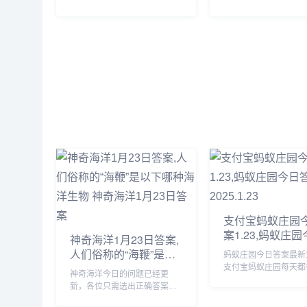
先到先得，赶紧行动起来吧，
行获取，玩家们需要完
那么这一任务要怎么做呢？前
的任务即可，由于很多
往埃多斯7号找到空投舱，但是
不知道怎么获得，下面
等我们达到的时候里面已经没
为大家带来具体的方法
啥好东西了。...
要的自行查看吧。...
支付宝蚂蚁庄园
案1.23,蚂蚁庄
神奇海洋1月23日答案,
案最新2025.1.23
人们俗称的“海鞭”是以
蚂蚁庄园今日答案最新1
下哪种海洋生物 神奇
支付宝蚂蚁庄园每天都
神奇海洋今日的问题已经更
海洋1月23日答案
活动，完成问答可以获取
新，各位只需选出正确答案就
饲料来喂养小鸡，那么
能领取拼图奖励，由于很多小
园今日答案是什么呢？