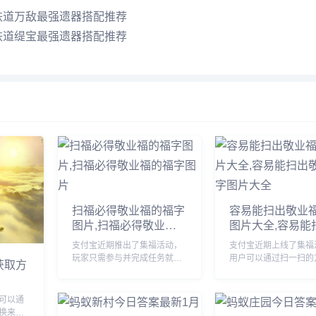
铁道万敌最强遗器搭配推荐
铁道缇宝最强遗器搭配推荐
扫福必得敬业福的福字
容易能扫出敬业
图片,扫福必得敬业福
图片大全,容易能
的福字图片
敬业福福字图片
支付宝近期推出了集福活动，
支付宝近期上线了集福
玩家只需参与并完成任务就能
用户可以通过扫一扫的
获取方
获得现金奖励，由于很多小伙
得福卡，由于很多小伙
伴不知道哪些福字可以扫出敬
道哪些福字图片容易扫
业福，下面小编将为大家详细
福，下面小编将为大家
可以通
介绍一下，感兴趣的可以接着
绍一下，有需要的小伙
换来进