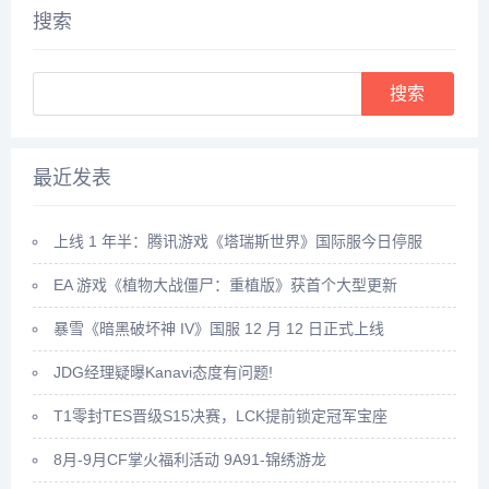
快来看一看吧。...
搜索
Search
最近发表
上线 1 年半：腾讯游戏《塔瑞斯世界》国际服今日停服
EA 游戏《植物大战僵尸：重植版》获首个大型更新
暴雪《暗黑破坏神 IV》国服 12 月 12 日正式上线
JDG经理疑曝Kanavi态度有问题!
T1零封TES晋级S15决赛，LCK提前锁定冠军宝座
8月-9月CF掌火福利活动 9A91-锦绣游龙