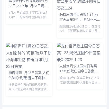
蚂蚁新村今日答案最新1月
23日,2025年1月23日蚂蚁
新村答案
1月23日蚂蚁新村答案是什么？
蚂蚁庄园今日答案1.24,雨
1月23日蚂蚁新村也推出了新的
雪天驾车出行，遇到积水较
问题，答对题目就可以获得木兰
深的路段，以下哪种做法更
币产速+3/时的奖励，那么虞山
蚂蚁庄园今日答案1.24，在支付
安全 蚂蚁庄园今日答案
派古琴发源于我国哪个地方的答
宝中，我们可以通过蚂蚁庄园回
1.24
案是什么呢？接下来就让我们一
答每日问题，答对后可以获取饲
起了解一下1月23日蚂蚁新...
料，我们可以使用饲料喂养小
鸡，那么蚂蚁庄园今日答案1.24
是什么，下面一起来看看吧。...
支付宝蚂蚁庄园今日答案
1.23,蚂蚁庄园今日答案最
神奇海洋1月23日答案,人们
新2025.1.23
俗称的“海鞭”是以下哪种海
蚂蚁庄园今日答案最新1.23？支
洋生物 神奇海洋1月23日答
付宝蚂蚁庄园每天都有问答活
神奇海洋今日的问题已经更新，
动，完成问答可以获取180g饲
案
各位只需选出正确答案就能领取
料来喂养小鸡，那么蚂蚁庄园今
拼图奖励，由于很多小伙伴都不
日答案是什么呢？接下来就让我
知道人们俗称的“海鞭”是以下哪
们一起了解一下今天1.23的正确
种海洋生物，所以小编下面就来
答案吧。...
给大家详细介绍一下，感兴趣的