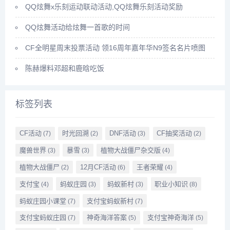
QQ炫舞x乐刻运动联动活动,QQ炫舞乐刻活动奖励
QQ炫舞活动给炫舞一首歌的时间
CF全明星周末投票活动 领16周年嘉年华N9签名名片喷图
陈赫爆料邓超和鹿晗吃饭
标签列表
CF活动
时光回溯
DNF活动
CF抽奖活动
(7)
(2)
(3)
(2)
魔兽世界
暴雪
植物大战僵尸杂交版
(3)
(3)
(4)
植物大战僵尸
12月CF活动
王者荣耀
(2)
(6)
(4)
支付宝
蚂蚁庄园
蚂蚁新村
职业小知识
(4)
(3)
(3)
(8)
蚂蚁庄园小课堂
支付宝蚂蚁新村
(7)
(7)
支付宝蚂蚁庄园
神奇海洋答案
支付宝神奇海洋
(7)
(5)
(5)