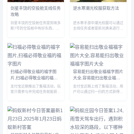
剑星丰饶的空投舱支线任务
逆水寒潮光校服获取方法
攻略
剑星丰饶的空投舱任务提到埃多
逆水寒手游中潮光校服可以通过
斯7号的空投舱中有好东西，先
主线任务或者提前兑换来进行获
到先得，赶紧行动起来吧，那么
取，玩家们需要完成相关的任务
这一任务要怎么做呢？前往埃多
即可，由于很多伙伴们不知道怎
斯7号找到空投舱，但是等我们
么获得，下面小编就为大家带来
达到的时候里面已经没啥好东西
具体的方法，有需要的自行查看
了。...
吧。...
扫福必得敬业福的福字图
容易能扫出敬业福福字图片
片,扫福必得敬业福的福字
大全,容易能扫出敬业福福
图片
字图片大全
支付宝近期推出了集福活动，玩
支付宝近期上线了集福活动，用
家只需参与并完成任务就能获得
户可以通过扫一扫的方式获得福
现金奖励，由于很多小伙伴不知
卡，由于很多小伙伴不知道哪些
道哪些福字可以扫出敬业福，下
福字图片容易扫出敬业福，下面
面小编将为大家详细介绍一下，
小编将为大家详细介绍一下，有
感兴趣的可以接着往下看。...
需要的小伙伴赶紧来看看吧。...