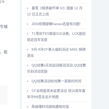
战斗
暴雪《暗黑破坏神 IV》国服 12 月
12 日正式上线
JDG经理疑曝Kanavi态度有问题!
专辅
T1零封TES晋级S15决赛，LCK提前
锁定冠军宝座
8月-9月CF掌火福利活动 9A91-锦绣
，能
游龙
QQ炫舞x乐刻运动联动活动,QQ炫舞
乐刻活动奖励
。
QQ炫舞活动给炫舞一首歌的时间
CF全明星周末投票活动 领16周年嘉
年华N9签名名片喷图
陈赫爆料邓超和鹿晗吃饭