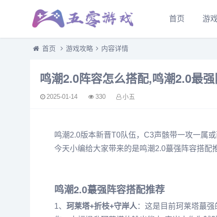
首页
游
首页
游戏攻略
内容详情
鸣潮2.0阵容怎么搭配,鸣潮2.0最
2025-01-14
330
小五
鸣潮2.0版本新晋T0队伍，C3声骸带一攻一
今天小编给大家带来的是鸣潮2.0蕞强阵容搭
鸣潮2.0蕞强阵容搭配推荐
1、
珂莱塔+折枝+守岸人
：这是目前珂莱塔蕞强