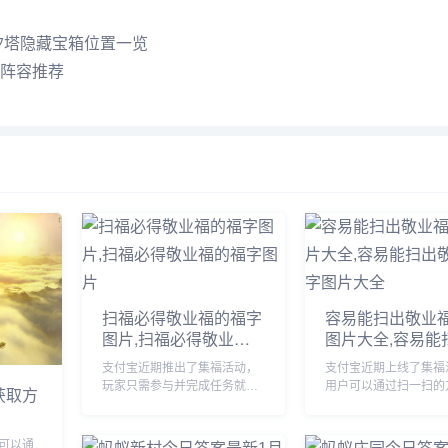
汐塔隐藏宝箱位置一览
队阵容推荐
扫福必得敬业福的福字
容易能扫出敬业
图片,扫福必得敬业福
图片大全,容易能
的福字图片
敬业福福字图片
支付宝近期推出了集福活动，
支付宝近期上线了集福
玩家只需参与并完成任务就能
用户可以通过扫一扫的
获取方
获得现金奖励，由于很多小伙
得福卡，由于很多小伙
伴不知道哪些福字可以扫出敬
道哪些福字图片容易扫
业福，下面小编将为大家详细
福，下面小编将为大家
可以通