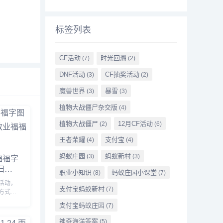
标签列表
CF活动
时光回溯
(7)
(2)
DNF活动
CF抽奖活动
(3)
(2)
魔兽世界
暴雪
(3)
(3)
植物大战僵尸杂交版
(4)
植物大战僵尸
12月CF活动
(2)
(6)
王者荣耀
支付宝
(4)
(4)
福福字
蚂蚁庄园
蚂蚁新村
(3)
(3)
扫出
职业小知识
蚂蚁庄园小课堂
(8)
(7)
大全
活动，
支付宝蚂蚁新村
(7)
方式获
伴不知
支付宝蚂蚁庄园
(7)
出敬业
详细介
神奇海洋答案
(5)