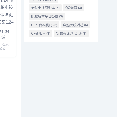
伴赶紧
支付宝神奇海洋
QQ炫舞
(5)
(3)
蚂蚁新村今日答案
(3)
CF平台福利码
穿越火线活动
(3)
(6)
.24,
CF新版本
穿越火线7月活动
(3)
(3)
，遇到
，以下
4，在支
蚂蚁
蚂蚁庄
4
后可以
用饲料
园今日
面一起来