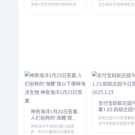
多斯7号的空投舱中有好东西，
过主线任务或者提前兑
先到先得，赶紧行动起来吧，
行获取，玩家们需要完
那么这一任务要怎么做呢？前
的任务即可，由于很多
往埃多斯7号找到空投舱，但是
不知道怎么获得，下面
等我们达到的时候里面已经没
为大家带来具体的方法
啥好东西了。...
要的自行查看吧。...
支付宝蚂蚁庄园
案1.23,蚂蚁庄
神奇海洋1月23日答案,
案最新2025.1.23
人们俗称的“海鞭”是以
蚂蚁庄园今日答案最新1
下哪种海洋生物 神奇
支付宝蚂蚁庄园每天都
神奇海洋今日的问题已经更
海洋1月23日答案
活动，完成问答可以获取
新，各位只需选出正确答案就
饲料来喂养小鸡，那么