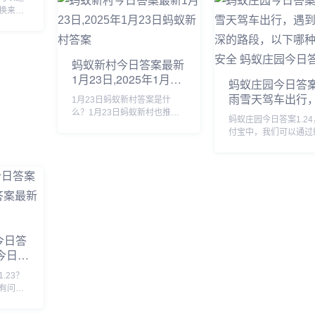
介绍一下，感兴趣的可以接着
绍一下，有需要的小伙
换来进
往下看。...
来看看吧。...
成相关
伙伴们
小编就
，有需
蚂蚁新村今日答案最新
1月23日,2025年1月23
蚂蚁庄园今日答案1
日蚂蚁新村答案
雨雪天驾车出行
1月23日蚂蚁新村答案是什
积水较深的路段
么？1月23日蚂蚁新村也推出
蚂蚁庄园今日答案1.2
了新的问题，答对题目就可以
哪种做法更安全 
付宝中，我们可以通过
获得木兰币产速+3/时的奖励，
庄园今日答案1.2
园回答每日问题，答对
那么虞山派古琴发源于我国哪
获取饲料，我们可以使
个地方的答案是什么呢？接下
喂养小鸡，那么蚂蚁庄
来就让我们一起了解一下1月
答案1.24是什么，下
23日蚂蚁新...
看看吧。...
今日答
园今日答
.23？
有问答
180g
蚂蚁庄