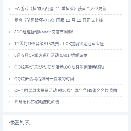
EA 游戏《植物大战僵尸：重植版》获首个大型更新
暴雪《暗黑破坏神 IV》国服 12 月 12 日正式上线
JDG经理疑曝Kanavi态度有问题!
T1零封TES晋级S15决赛，LCK提前锁定冠军宝座
8月-9月CF掌火福利活动 9A91-锦绣游龙
QQ炫舞x乐刻运动联动活动,QQ炫舞乐刻活动奖励
QQ炫舞活动给炫舞一首歌的时间
CF全明星周末投票活动 领16周年嘉年华N9签名名片喷图
陈赫爆料邓超和鹿晗吃饭
标签列表