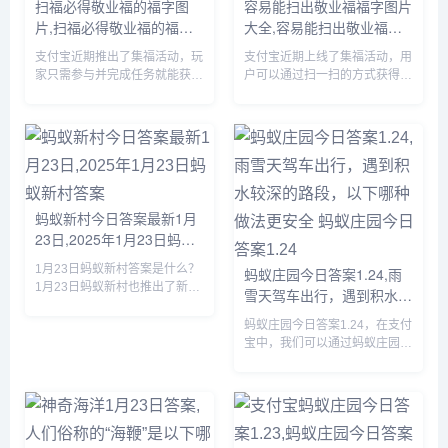
扫福必得敬业福的福字图
容易能扫出敬业福福字图片
片,扫福必得敬业福的福字
大全,容易能扫出敬业福福
图片
字图片大全
支付宝近期推出了集福活动，玩
支付宝近期上线了集福活动，用
家只需参与并完成任务就能获得
户可以通过扫一扫的方式获得福
现金奖励，由于很多小伙伴不知
卡，由于很多小伙伴不知道哪些
道哪些福字可以扫出敬业福，下
福字图片容易扫出敬业福，下面
面小编将为大家详细介绍一下，
小编将为大家详细介绍一下，有
感兴趣的可以接着往下看。...
需要的小伙伴赶紧来看看吧。...
蚂蚁新村今日答案最新1月
23日,2025年1月23日蚂蚁
新村答案
1月23日蚂蚁新村答案是什么？
蚂蚁庄园今日答案1.24,雨
1月23日蚂蚁新村也推出了新的
雪天驾车出行，遇到积水较
问题，答对题目就可以获得木兰
深的路段，以下哪种做法更
币产速+3/时的奖励，那么虞山
蚂蚁庄园今日答案1.24，在支付
安全 蚂蚁庄园今日答案
派古琴发源于我国哪个地方的答
宝中，我们可以通过蚂蚁庄园回
1.24
案是什么呢？接下来就让我们一
答每日问题，答对后可以获取饲
起了解一下1月23日蚂蚁新...
料，我们可以使用饲料喂养小
鸡，那么蚂蚁庄园今日答案1.24
是什么，下面一起来看看吧。...