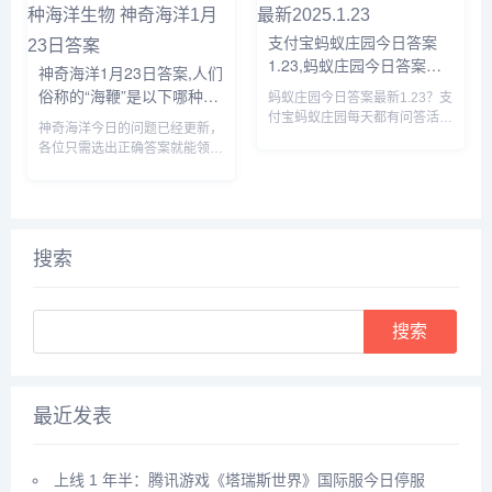
支付宝蚂蚁庄园今日答案
1.23,蚂蚁庄园今日答案最
神奇海洋1月23日答案,人们
新2025.1.23
俗称的“海鞭”是以下哪种海
蚂蚁庄园今日答案最新1.23？支
洋生物 神奇海洋1月23日答
付宝蚂蚁庄园每天都有问答活
神奇海洋今日的问题已经更新，
动，完成问答可以获取180g饲
案
各位只需选出正确答案就能领取
料来喂养小鸡，那么蚂蚁庄园今
拼图奖励，由于很多小伙伴都不
日答案是什么呢？接下来就让我
知道人们俗称的“海鞭”是以下哪
们一起了解一下今天1.23的正确
种海洋生物，所以小编下面就来
答案吧。...
给大家详细介绍一下，感兴趣的
快来看一看吧。...
搜索
Search
最近发表
上线 1 年半：腾讯游戏《塔瑞斯世界》国际服今日停服