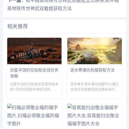
下一篇：
和平精英地铁传世神武双截棍怎么获得,和平精
英地铁传世神武双截棍获取方法
相关推荐
剑星丰饶的空投舱支线任务
逆水寒潮光校服获取方法
攻略
剑星丰饶的空投舱任务提到埃多
逆水寒手游中潮光校服可以通过
斯7号的空投舱中有好东西，先
主线任务或者提前兑换来进行获
到先得，赶紧行动起来吧，那么
取，玩家们需要完成相关的任务
这一任务要怎么做呢？前往埃多
即可，由于很多伙伴们不知道怎
斯7号找到空投舱，但是等我们
么获得，下面小编就为大家带来
达到的时候里面已经没啥好东西
具体的方法，有需要的自行查看
了。...
吧。...