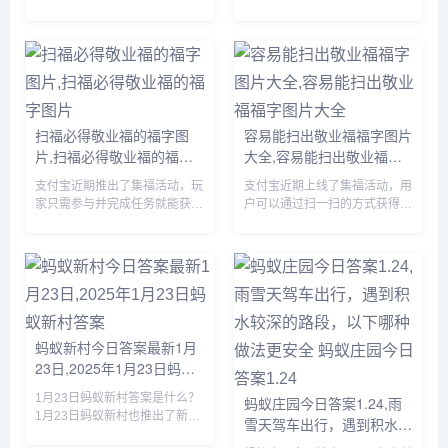
到先得，赶紧行动起来吧，那么
取，玩家们需要完成相关的任务
这一任务要怎么做呢？前往埃多
即可，由于很多伙伴们不知道怎
斯7号找到空投舱，但是等我们
么获得，下面小编就为大家带来
达到的时候里面已经没啥好东西
具体的方法，有需要的自行查看
了。...
吧。...
扫福必得敬业福的福字图
容易能扫出敬业福福字图片
片,扫福必得敬业福的福字
大全,容易能扫出敬业福福
图片
字图片大全
支付宝近期推出了集福活动，玩
支付宝近期上线了集福活动，用
家只需参与并完成任务就能获得
户可以通过扫一扫的方式获得福
现金奖励，由于很多小伙伴不知
卡，由于很多小伙伴不知道哪些
道哪些福字可以扫出敬业福，下
福字图片容易扫出敬业福，下面
面小编将为大家详细介绍一下，
小编将为大家详细介绍一下，有
感兴趣的可以接着往下看。...
需要的小伙伴赶紧来看看吧。...
蚂蚁新村今日答案最新1月
23日,2025年1月23日蚂蚁
新村答案
1月23日蚂蚁新村答案是什么？
蚂蚁庄园今日答案1.24,雨
1月23日蚂蚁新村也推出了新的
雪天驾车出行，遇到积水较
问题，答对题目就可以获得木兰
深的路段，以下哪种做法更