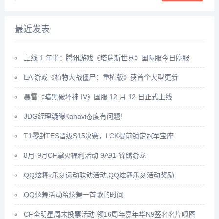
最近发表
上线 1 年半：腾讯游戏《塔瑞斯世界》国际服今日停服
EA 游戏《植物大战僵尸：重植版》获首个大型更新
暴雪《暗黑破坏神 IV》国服 12 月 12 日正式上线
JDG经理疑曝Kanavi态度有问题!
T1零封TES晋级S15决赛，LCK提前锁定冠军宝座
8月-9月CF掌火福利活动 9A91-锦绣游龙
QQ炫舞x乐刻运动联动活动,QQ炫舞乐刻活动奖励
QQ炫舞活动给炫舞一首歌的时间
CF全明星周末投票活动 领16周年嘉年华N9签名名片喷图