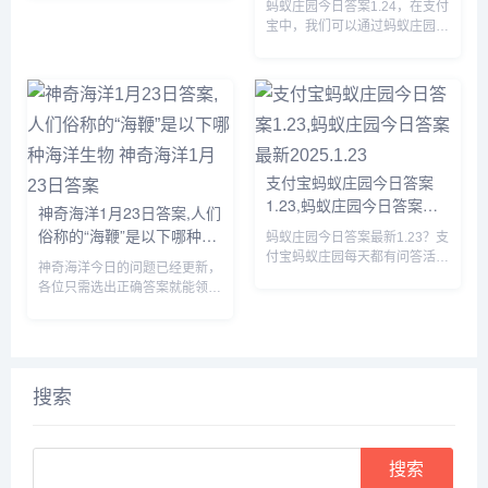
币产速+3/时的奖励，那么虞山
蚂蚁庄园今日答案1.24，在支付
安全 蚂蚁庄园今日答案
派古琴发源于我国哪个地方的答
宝中，我们可以通过蚂蚁庄园回
1.24
案是什么呢？接下来就让我们一
答每日问题，答对后可以获取饲
起了解一下1月23日蚂蚁新...
料，我们可以使用饲料喂养小
鸡，那么蚂蚁庄园今日答案1.24
是什么，下面一起来看看吧。...
支付宝蚂蚁庄园今日答案
1.23,蚂蚁庄园今日答案最
神奇海洋1月23日答案,人们
新2025.1.23
俗称的“海鞭”是以下哪种海
蚂蚁庄园今日答案最新1.23？支
洋生物 神奇海洋1月23日答
付宝蚂蚁庄园每天都有问答活
神奇海洋今日的问题已经更新，
动，完成问答可以获取180g饲
案
各位只需选出正确答案就能领取
料来喂养小鸡，那么蚂蚁庄园今
拼图奖励，由于很多小伙伴都不
日答案是什么呢？接下来就让我
知道人们俗称的“海鞭”是以下哪
们一起了解一下今天1.23的正确
种海洋生物，所以小编下面就来
答案吧。...
给大家详细介绍一下，感兴趣的
快来看一看吧。...
搜索
Search