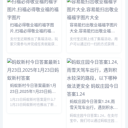
达到的时候里面已经没啥好东西
具体的方法，有需要的自行查看
了。...
吧。...
扫福必得敬业福的福字图
容易能扫出敬业福福字图片
片,扫福必得敬业福的福字
大全,容易能扫出敬业福福
图片
字图片大全
支付宝近期推出了集福活动，玩
支付宝近期上线了集福活动，用
家只需参与并完成任务就能获得
户可以通过扫一扫的方式获得福
现金奖励，由于很多小伙伴不知
卡，由于很多小伙伴不知道哪些
道哪些福字可以扫出敬业福，下
福字图片容易扫出敬业福，下面
面小编将为大家详细介绍一下，
小编将为大家详细介绍一下，有
感兴趣的可以接着往下看。...
需要的小伙伴赶紧来看看吧。...
蚂蚁新村今日答案最新1月
23日,2025年1月23日蚂蚁
新村答案
1月23日蚂蚁新村答案是什么？
蚂蚁庄园今日答案1.24,雨
1月23日蚂蚁新村也推出了新的
雪天驾车出行，遇到积水较
问题，答对题目就可以获得木兰
深的路段，以下哪种做法更
币产速+3/时的奖励，那么虞山
蚂蚁庄园今日答案1.24，在支付
安全 蚂蚁庄园今日答案
派古琴发源于我国哪个地方的答
宝中，我们可以通过蚂蚁庄园回
1.24
案是什么呢？接下来就让我们一
答每日问题，答对后可以获取饲