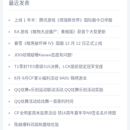
最近发表
上线 1 年半：腾讯游戏《塔瑞斯世界》国际服今日停服
EA 游戏《植物大战僵尸：重植版》获首个大型更新
暴雪《暗黑破坏神 IV》国服 12 月 12 日正式上线
JDG经理疑曝Kanavi态度有问题!
T1零封TES晋级S15决赛，LCK提前锁定冠军宝座
8月-9月CF掌火福利活动 9A91-锦绣游龙
QQ炫舞x乐刻运动联动活动,QQ炫舞乐刻活动奖励
QQ炫舞活动给炫舞一首歌的时间
CF全明星周末投票活动 领16周年嘉年华N9签名名片喷图
陈赫爆料邓超和鹿晗吃饭