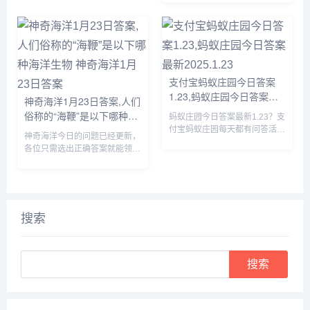
起了解一下1月23日蚂蚁新...
料，我们可以使用饲料喂养小
鸡，那么蚂蚁庄园今日答案1.24
是什么，下面一起来看看吧。...
支付宝蚂蚁庄园今日答案
1.23,蚂蚁庄园今日答案最
神奇海洋1月23日答案,人们
新2025.1.23
俗称的“海鞭”是以下哪种海
蚂蚁庄园今日答案最新1.23？支
洋生物 神奇海洋1月23日答
付宝蚂蚁庄园每天都有问答活
神奇海洋今日的问题已经更新，
动，完成问答可以获取180g饲
案
各位只需选出正确答案就能领取
料来喂养小鸡，那么蚂蚁庄园今
拼图奖励，由于很多小伙伴都不
日答案是什么呢？接下来就让我
知道人们俗称的“海鞭”是以下哪
们一起了解一下今天1.23的正确
种海洋生物，所以小编下面就来
答案吧。...
给大家详细介绍一下，感兴趣的
快来看一看吧。...
搜索
Search