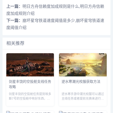
上一篇：
明日方舟信赖度加成规则是什么,明日方舟信赖
度加成规则介绍
下一篇：
崩坏星穹铁道速度阈值是多少,崩坏星穹铁道速
度阈值介绍
相关推荐
剑星丰饶的空投舱支线任务
逆水寒潮光校服获取方法
攻略
剑星丰饶的空投舱任务提到埃多
逆水寒手游中潮光校服可以通过
斯7号的空投舱中有好东西，先
主线任务或者提前兑换来进行获
到先得，赶紧行动起来吧，那么
取，玩家们需要完成相关的任务
这一任务要怎么做呢？前往埃多
即可，由于很多伙伴们不知道怎
斯7号找到空投舱，但是等我们
么获得，下面小编就为大家带来