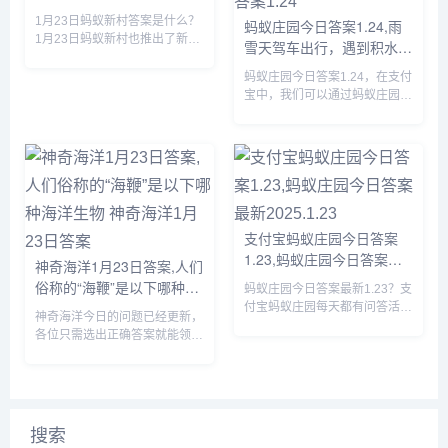
新村答案
1月23日蚂蚁新村答案是什么？
蚂蚁庄园今日答案1.24,雨
1月23日蚂蚁新村也推出了新的
雪天驾车出行，遇到积水较
问题，答对题目就可以获得木兰
深的路段，以下哪种做法更
币产速+3/时的奖励，那么虞山
蚂蚁庄园今日答案1.24，在支付
安全 蚂蚁庄园今日答案
派古琴发源于我国哪个地方的答
宝中，我们可以通过蚂蚁庄园回
1.24
案是什么呢？接下来就让我们一
答每日问题，答对后可以获取饲
起了解一下1月23日蚂蚁新...
料，我们可以使用饲料喂养小
鸡，那么蚂蚁庄园今日答案1.24
是什么，下面一起来看看吧。...
支付宝蚂蚁庄园今日答案
1.23,蚂蚁庄园今日答案最
神奇海洋1月23日答案,人们
新2025.1.23
俗称的“海鞭”是以下哪种海
蚂蚁庄园今日答案最新1.23？支
洋生物 神奇海洋1月23日答
付宝蚂蚁庄园每天都有问答活
神奇海洋今日的问题已经更新，
动，完成问答可以获取180g饲
案
各位只需选出正确答案就能领取
料来喂养小鸡，那么蚂蚁庄园今
拼图奖励，由于很多小伙伴都不
日答案是什么呢？接下来就让我
知道人们俗称的“海鞭”是以下哪
们一起了解一下今天1.23的正确
种海洋生物，所以小编下面就来
答案吧。...
给大家详细介绍一下，感兴趣的
快来看一看吧。...
搜索