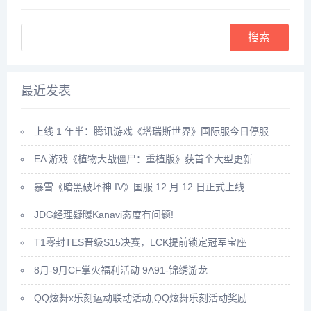
Search
最近发表
上线 1 年半：腾讯游戏《塔瑞斯世界》国际服今日停服
EA 游戏《植物大战僵尸：重植版》获首个大型更新
暴雪《暗黑破坏神 IV》国服 12 月 12 日正式上线
JDG经理疑曝Kanavi态度有问题!
T1零封TES晋级S15决赛，LCK提前锁定冠军宝座
8月-9月CF掌火福利活动 9A91-锦绣游龙
QQ炫舞x乐刻运动联动活动,QQ炫舞乐刻活动奖励