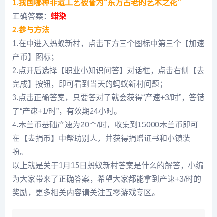
1.我国哪种非遗工艺被誉为“东方古老的艺术之花”
正确答案：
蜡染
2.参与方法
1.在中进入蚂蚁新村，点击下方三个图标中第三个【加速
产币】图标；
2.点开后选择【职业小知识问答】对话框，点击右侧【去
完成】按钮，即可看到当天的蚂蚁新村问题；
3.点击正确答案，只要答对了就会获得“产速+3/时”，答错
了“产速+1/时”，有效期24小时。
4.木兰币基础产速为20个/时，收集到15000木兰币即可
在【去捐币】中帮助别人，并获得捐赠证书和小镇装
扮。
以上就是关于1月15日蚂蚁新村答案是什么的解答，小编
为大家带来了正确答案，希望大家都能拿到产速+3/时的
奖励，更多相关内容请关注五零游戏专区。