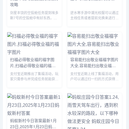
攻略
剑星丰饶的空投舱任务提到埃多
逆水寒手游中潮光校服可以通过
斯7号的空投舱中有好东西，先
主线任务或者提前兑换来进行获
到先得，赶紧行动起来吧，那么
取，玩家们需要完成相关的任务
这一任务要怎么做呢？前往埃多
即可，由于很多伙伴们不知道怎
斯7号找到空投舱，但是等我们
么获得，下面小编就为大家带来
达到的时候里面已经没啥好东西
具体的方法，有需要的自行查看
了。...
吧。...
扫福必得敬业福的福字图
容易能扫出敬业福福字图片
片,扫福必得敬业福的福字
大全,容易能扫出敬业福福
图片
字图片大全
支付宝近期推出了集福活动，玩
支付宝近期上线了集福活动，用
家只需参与并完成任务就能获得
户可以通过扫一扫的方式获得福
现金奖励，由于很多小伙伴不知
卡，由于很多小伙伴不知道哪些
道哪些福字可以扫出敬业福，下
福字图片容易扫出敬业福，下面
面小编将为大家详细介绍一下，
小编将为大家详细介绍一下，有
感兴趣的可以接着往下看。...
需要的小伙伴赶紧来看看吧。...
蚂蚁新村今日答案最新1月
23日,2025年1月23日蚂蚁