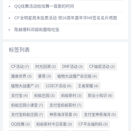
QQ炫舞活动给炫舞一首歌的时间
CF全明星周末投票活动 领16周年嘉年华N9签名名片喷图
陈赫爆料邓超和鹿晗吃饭
标签列表
CF活动
时光回溯
DNF活动
CF抽奖活动
(7)
(2)
(3)
(2)
魔兽世界
暴雪
植物大战僵尸杂交版
(3)
(3)
(4)
植物大战僵尸
12月CF活动
王者荣耀
(2)
(6)
(4)
支付宝
蚂蚁庄园
蚂蚁新村
职业小知识
(4)
(3)
(3)
(8)
蚂蚁庄园小课堂
支付宝蚂蚁新村
(7)
(7)
支付宝蚂蚁庄园
神奇海洋答案
支付宝神奇海洋
(7)
(5)
(5)
QQ炫舞
蚂蚁新村今日答案
CF平台福利码
(3)
(3)
(3)